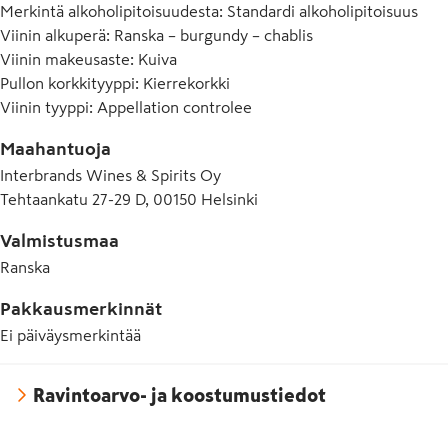
Merkintä alkoholipitoisuudesta
:
Standardi alkoholipitoisuus
Viinin alkuperä
:
Ranska – burgundy – chablis
Viinin makeusaste
:
Kuiva
Pullon korkkityyppi
:
Kierrekorkki
Viinin tyyppi
:
Appellation controlee
Maahantuoja
Interbrands Wines & Spirits Oy
Tehtaankatu 27-29 D, 00150 Helsinki
Valmistusmaa
Ranska
Pakkausmerkinnät
Ei päiväysmerkintää
Ravintoarvo- ja koostumustiedot