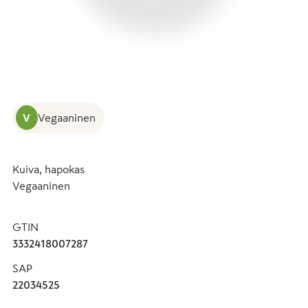
V
Vegaaninen
Kuiva, hapokas

Vegaaninen
GTIN
3332418007287
SAP
22034525