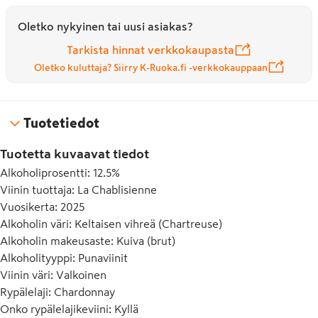
Oletko nykyinen tai uusi asiakas?
Tarkista hinnat verkkokaupasta
Oletko kuluttaja? Siirry K-Ruoka.fi -verkkokauppaan
Tuotetiedot
Tuotetta kuvaavat tiedot
Alkoholiprosentti
:
12.5%
Viinin tuottaja
:
La Chablisienne
Vuosikerta
:
2025
Alkoholin väri
:
Keltaisen vihreä (Chartreuse)
Alkoholin makeusaste
:
Kuiva (brut)
Alkoholityyppi
:
Punaviinit
Viinin väri
:
Valkoinen
Rypälelaji
:
Chardonnay
Onko rypälelajikeviini
:
Kyllä