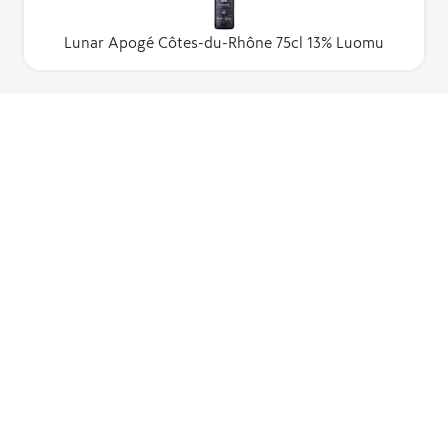
Lunar Apogé Côtes-du-Rhône 75cl 13% Luomu