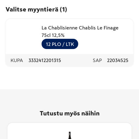
Valitse myyntierä
(
1
)
La Chablisienne Chablis Le Finage
75cl 12,5%
12
PLO
/ LTK
KUPA
3332412201315
SAP
22034525
Tutustu myös näihin