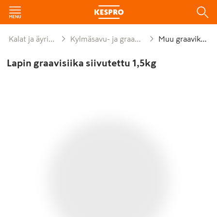
Kalat ja äyriäiset
Kylmäsavu- ja graavikalat
Muu graavikala
Lapin graavisiika siivutettu 1,5kg