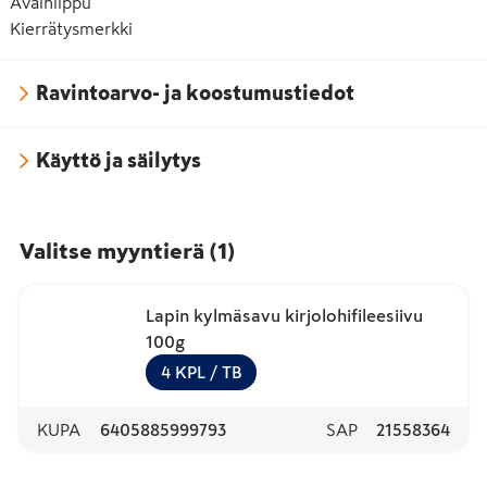
Avainlippu
Kierrätysmerkki
Ravintoarvo- ja koostumustiedot
Käyttö ja säilytys
Valitse myyntierä
(
1
)
Lapin kylmäsavu kirjolohifileesiivu
100g
4
KPL
/ TB
KUPA
6405885999793
SAP
21558364