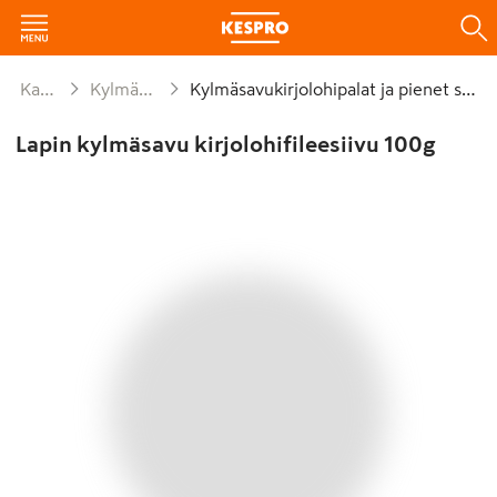
Kalat ja äyriäiset
Kylmäsavu- ja graavikalat
Kylmäsavukirjolohipalat ja pienet siivupaketit
Lapin kylmäsavu kirjolohifileesiivu 100g