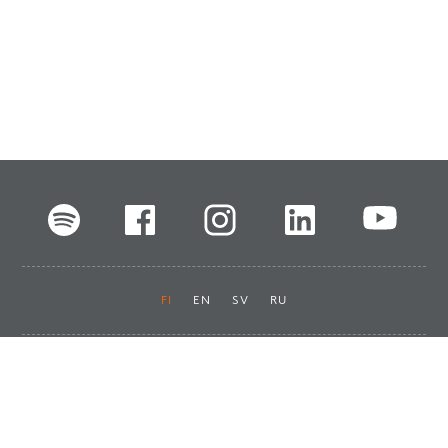
FI
EN
SV
RU
Pikalinkit
Oiva-raportit
Laskut ja maksut