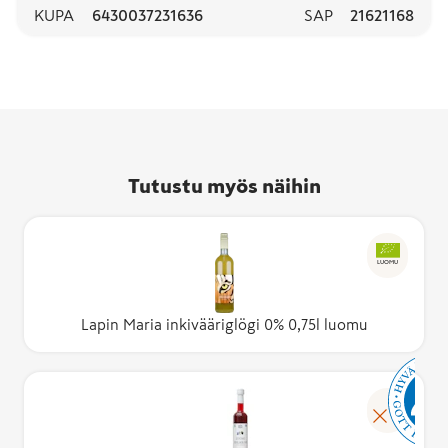
KUPA
6430037231636
SAP
21621168
Tutustu myös näihin
LUOMU
Lapin Maria inkivääriglögi 0% 0,75l luomu