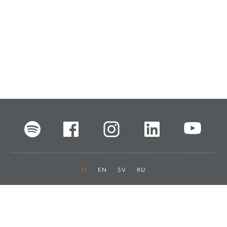
FI
EN
SV
RU
Pikalinkit