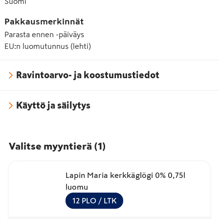
Suomi
Pakkausmerkinnät
Parasta ennen -päiväys
EU:n luomutunnus (lehti)
Ravintoarvo- ja koostumustiedot
Käyttö ja säilytys
Valitse myyntierä
(
1
)
Lapin Maria kerkkäglögi 0% 0,75l
luomu
12
PLO
/ LTK