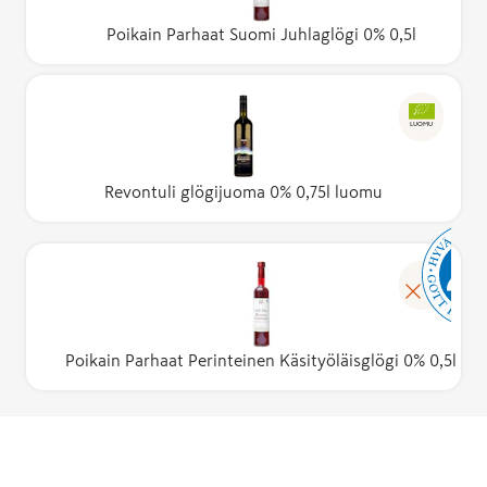
Poikain Parhaat Suomi Juhlaglögi 0% 0,5l
LUOMU
Revontuli glögijuoma 0% 0,75l luomu
Poikain Parhaat Perinteinen Käsityöläisglögi 0% 0,5l