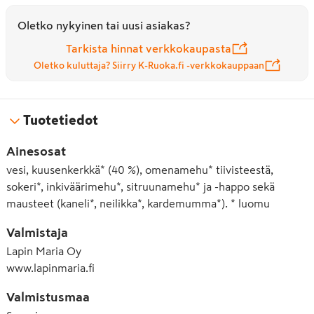
Oletko nykyinen tai uusi asiakas?
Tarkista hinnat verkkokaupasta
Oletko kuluttaja? Siirry K-Ruoka.fi -verkkokauppaan
Tuotetiedot
Ainesosat
vesi, kuusenkerkkä* (40 %), omenamehu* tiivisteestä,
sokeri*, inkiväärimehu*, sitruunamehu* ja -happo sekä
mausteet (kaneli*, neilikka*, kardemumma*). * luomu
Valmistaja
Lapin Maria Oy
www.lapinmaria.fi
Valmistusmaa