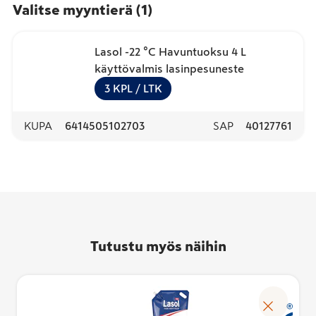
Valitse myyntierä
(
1
)
Lasol -22 °C Havuntuoksu 4 L
käyttövalmis lasinpesuneste
3
KPL
/ LTK
KUPA
6414505102703
SAP
40127761
Tutustu myös näihin