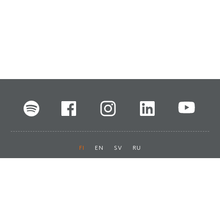
FI
EN
SV
RU
Pikalinkit
Oiva-raportit
Laskut ja maksut