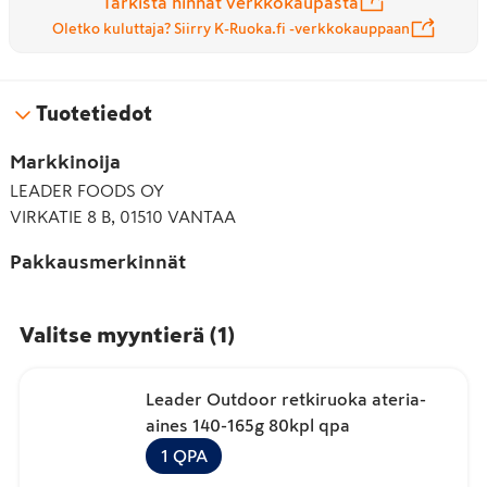
Tarkista hinnat verkkokaupasta
Oletko kuluttaja? Siirry K-Ruoka.fi -verkkokauppaan
Tuotetiedot
Markkinoija
LEADER FOODS OY
VIRKATIE 8 B, 01510 VANTAA
Pakkausmerkinnät
Valitse myyntierä
(
1
)
Leader Outdoor retkiruoka ateria-
aines 140-165g 80kpl qpa
1
QPA