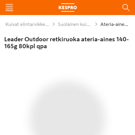
Kuivat elintarvikkeet ja säilykkeet
Suolainen kuivaruoka-aine
Ateria-ainekset
Leader Outdoor retkiruoka ateria-aines 140-
165g 80kpl qpa