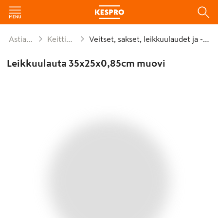
Astiat ja kattaus
Keittiötyövälineet
Veitset, sakset, leikkuulaudet ja -välineet
Leikkuulauta 35x25x0,85cm muovi