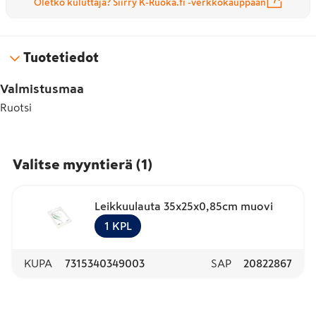
Oletko kuluttaja? Siirry K-Ruoka.fi -verkkokauppaan
Tuotetiedot
Valmistusmaa
Ruotsi
Valitse myyntierä
(
1
)
Leikkuulauta 35x25x0,85cm muovi
1
KPL
KUPA
7315340349003
SAP
20822867