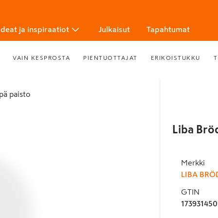
Ideat ja inspiraatiot
Julkaisut
Tapahtumat
VAIN KESPROSTA
PIENTUOTTAJAT
ERIKOISTUKKU
T
ipä paisto
Liba Brö
Merkki
LIBA BRÖ
GTIN
173931450