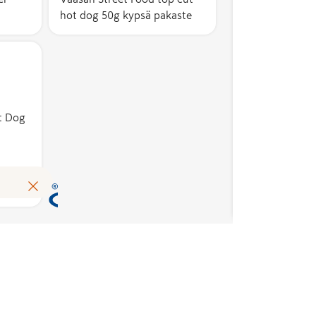
valmistettu Suomessa
hot dog 50g kypsä pakaste
ja sen
kotimaisuusaste on
vähintään 50 %.
Kotimaisuusaste
kuvaa suomalaisten
kustannusten osuutta
t Dog
tuotteen
omakustannusarvosta.
Avainlippu auttaa
Lue lisää
tunnistamaan
suomalaisen työn
tuloksen ja tukemaan
kotimaista
työllisyyttä. Merkin
käyttöoikeuden
myöntää hakemusten
perusteella alan