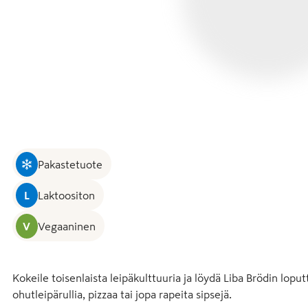
Pakastetuote
L
Laktoositon
V
Vegaaninen
Kokeile toisenlaista leipäkulttuuria ja löydä Liba Brödin lop
ohutleipärullia, pizzaa tai jopa rapeita sipsejä.