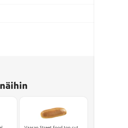
näihin
Avainlippu-merkki
kertoo, että tuote on
el
Vaasan Street Food top cut