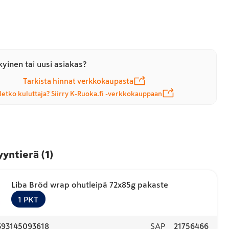
yinen tai uusi asiakas?
Tarkista hinnat verkkokaupasta
letko kuluttaja? Siirry K-Ruoka.fi -verkkokauppaan
yyntierä
(
1
)
Liba Bröd wrap ohutleipä 72x85g pakaste
1
PKT
393145093618
SAP
21756466