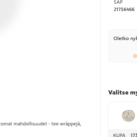
SAP
21756466
Oletko nyk
O
Valitse m
uttomat mahdollisuudet - tee wräppejä, 
KUPA
17