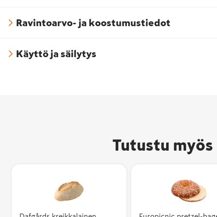
Ravintoarvo- ja koostumustiedot
Käyttö ja säilytys
Tutustu myös 
Dafgårds kreikkalainen
Europicnic pretzel-bag