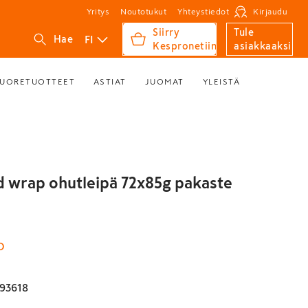
Yritys
Noutotukut
Yhteystiedot
Kirjaudu
Siirry
Tule
FI
Hae
Kespronetiin
asiakkaaksi
UORETUOTTEET
ASTIAT
JUOMAT
YLEISTÄ
d wrap ohutleipä 72x85g pakaste
D
93618