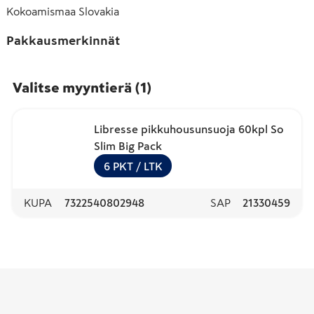
Kokoamismaa
Slovakia
Pakkausmerkinnät
Valitse myyntierä
(
1
)
Libresse pikkuhousunsuoja 60kpl So
Slim Big Pack
6
PKT
/ LTK
KUPA
7322540802948
SAP
21330459