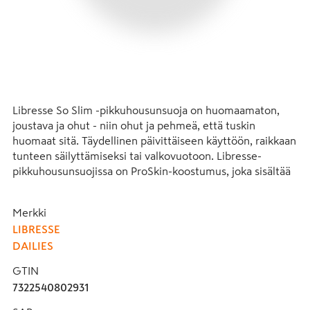
Libresse So Slim -pikkuhousunsuoja on huomaamaton, 
joustava ja ohut - niin ohut ja pehmeä, että tuskin 
huomaat sitä. Täydellinen päivittäiseen käyttöön, raikkaan 
tunteen säilyttämiseksi tai valkovuotoon. Libresse-
pikkuhousunsuojissa on ProSkin-koostumus, joka sisältää 
pH-tasapainotettua uutetta ja hengittävät suojat 
huolehtivat samalla intiimialueestasi. Libresse So Slim on 
Merkki
yksittäispakattu, jonka vuoksi se on helppo pitää mukana 
LIBRESSE
ja voit tuntea olosi raikkaaksi joka päivä. CurveFit™ -
DAILIES
ominaisuudella varustetut pikkuhousunsuojamme on 
suunniteltu erityisesti mukailemaan kehosi muotoja ja 
GTIN
pysymään paikoillaan, mitä ikinä teetkin. Dermatologisesti 
7322540802931
testattu ja hajusteeton.