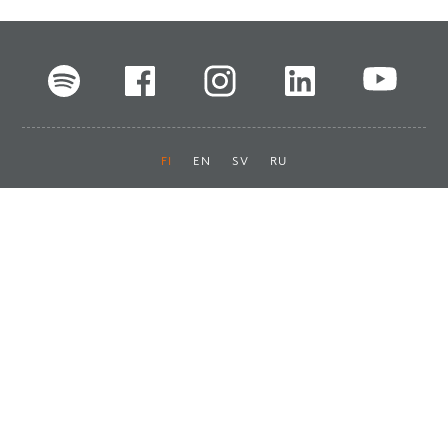
FI
EN
SV
RU
Pikalinkit
Oiva-raportit
Laskut ja maksut
Ota yhteyttä
Anna palautetta
Tukku
Usein kysyttyä
Haluan asiakkaaksi
Käyttöturvatiedotteet
Tilaa uutiskirje