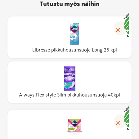
Tutustu myös näihin
Libresse pikkuhousunsuoja Long 26 kpl
Always Flexistyle Slim pikkuhousunsuoja 40kpl