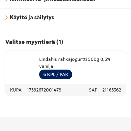
Käyttö ja säilytys
Valitse myyntierä
(
1
)
Lindahls rahkajogurtti 500g 0,3%
vanilja
6
KPL
/ PAK
KUPA
17392672001479
SAP
21163362