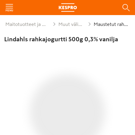
Maitotuotteet ja munat
Muut välipalat
Maustetut rahkat
Lindahls rahkajogurtti 500g 0,3% vanilja