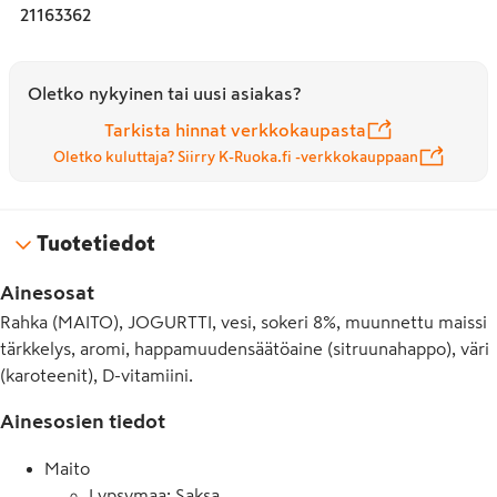
21163362
Oletko nykyinen tai uusi asiakas?
Tarkista hinnat verkkokaupasta
Oletko kuluttaja? Siirry K-Ruoka.fi -verkkokauppaan
Tuotetiedot
Ainesosat
Rahka (MAITO), JOGURTTI, vesi, sokeri 8%, muunnettu maissi
tärkkelys, aromi, happamuudensäätöaine (sitruunahappo), väri
(karoteenit), D-vitamiini.
Ainesosien tiedot
Maito
Lypsymaa: Saksa