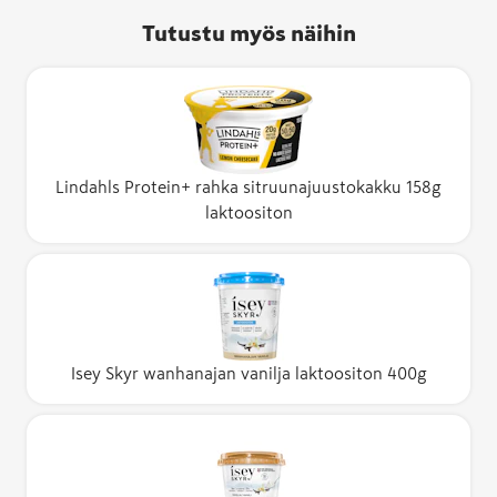
Tutustu myös näihin
Lindahls Protein+ rahka sitruunajuustokakku 158g
laktoositon
Isey Skyr wanhanajan vanilja laktoositon 400g