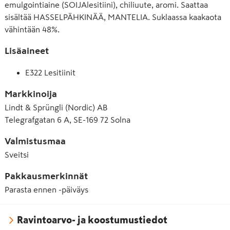
emulgointiaine (SOIJAlesitiini), chiliuute, aromi. Saattaa
sisältää HASSELPÄHKINÄÄ, MANTELIA. Suklaassa kaakaota
vähintään 48%.
Lisäaineet
E322 Lesitiinit
Markkinoija
Lindt & Sprüngli (Nordic) AB
Telegrafgatan 6 A, SE-169 72 Solna
Valmistusmaa
Sveitsi
Pakkausmerkinnät
Parasta ennen -päiväys
Ravintoarvo- ja koostumustiedot