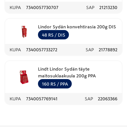
KUPA
7340057730707
SAP
21213230
Lindor Sydän konvehtirasia 200g DIS
48
RS
/ DIS
KUPA
7340057733272
SAP
21778892
Lindt Lindor Sydän täyte
maitosuklaakuula 200g PPA
160
RS
/ PPA
KUPA
7340057769141
SAP
22063366