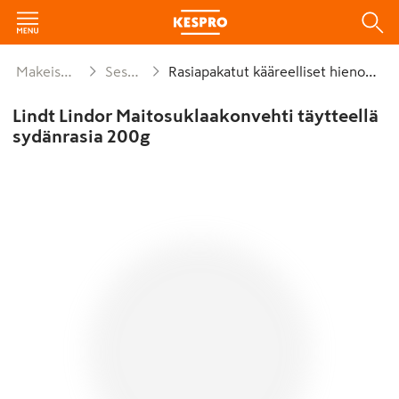
Makeiset ja naposteltavat
Sesongit ja lahjat
Rasiapakatut kääreelliset hienokonvehdit
Lindt Lindor Maitosuklaakonvehti täytteellä
sydänrasia 200g