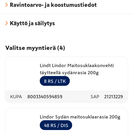
Ravintoarvo- ja koostumustiedot
Käyttö ja säilytys
Valitse myyntierä
(
4
)
Lindt Lindor Maitosuklaakonvehti
täytteellä sydänrasia 200g
8
RS
/ LTK
KUPA
8003340594859
SAP
21213229
Lindor Sydän maitosuklaarasia 200g
48
RS
/ DIS