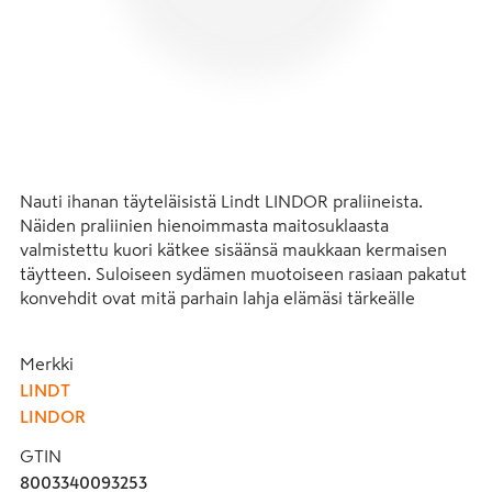
Nauti ihanan täyteläisistä Lindt LINDOR praliineista. 
Näiden praliinien hienoimmasta maitosuklaasta 
valmistettu kuori kätkee sisäänsä maukkaan kermaisen 
täytteen. Suloiseen sydämen muotoiseen rasiaan pakatut 
konvehdit ovat mitä parhain lahja elämäsi tärkeälle 
ihmiselle.

Merkki
Lindt-suklaiden ainutlaatuinen maku syntyy huolellisesti 
LINDT
valituista, maailman parhailta alueilta tulevista 
LINDOR
kaakaopavuista. Vuodesta 1845 lähtien Lindt on 
valmistanut korkealaatuista herkullista suklaata Lindt 
GTIN
suklaamestarien resepteillä.
8003340093253