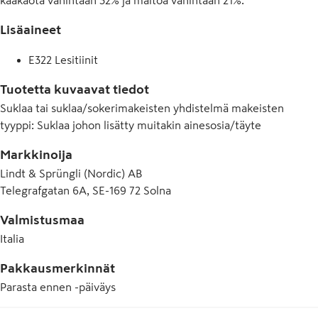
kaakaota vähintään 32% ja maitoa vähintään 21%.
Lisäaineet
E322 Lesitiinit
Tuotetta kuvaavat tiedot
Suklaa tai suklaa/sokerimakeisten yhdistelmä makeisten
tyyppi
:
Suklaa johon lisätty muitakin ainesosia/täyte
Markkinoija
Lindt & Sprüngli (Nordic) AB
Telegrafgatan 6A, SE-169 72 Solna
Valmistusmaa
Italia
Pakkausmerkinnät
Parasta ennen -päiväys