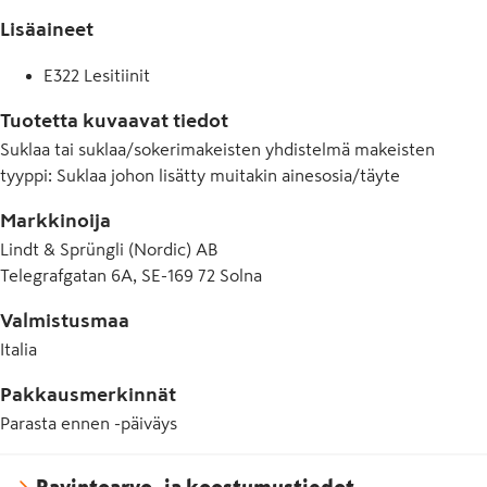
Lisäaineet
E322 Lesitiinit
Tuotetta kuvaavat tiedot
Suklaa tai suklaa/sokerimakeisten yhdistelmä makeisten
tyyppi
:
Suklaa johon lisätty muitakin ainesosia/täyte
Markkinoija
Lindt & Sprüngli (Nordic) AB
Telegrafgatan 6A, SE-169 72 Solna
Valmistusmaa
Italia
Pakkausmerkinnät
Parasta ennen -päiväys