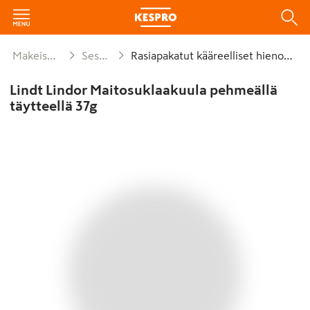
Makeiset ja naposteltavat
Sesongit ja lahjat
Rasiapakatut kääreelliset hienokonvehdit
Lindt Lindor Maitosuklaakuula pehmeällä
täytteellä 37g