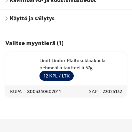
Ravintoarvo- ja koostumustiedot
Käyttö ja säilytys
Valitse myyntierä
(
1
)
Lindt Lindor Maitosuklaakuula
pehmeällä täytteellä 37g
12
KPL
/ LTK
KUPA
8003340602011
SAP
22025132