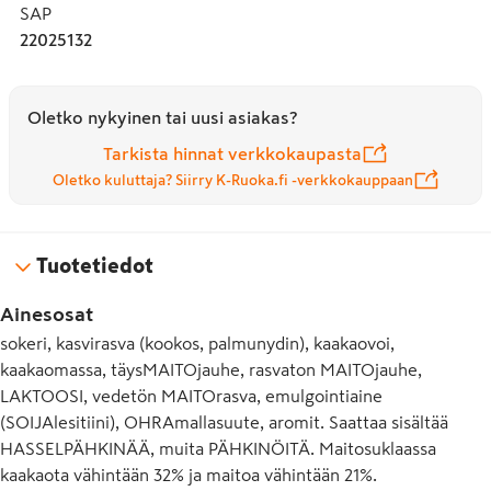
SAP
22025132
Oletko nykyinen tai uusi asiakas?
Tarkista hinnat verkkokaupasta
Oletko kuluttaja? Siirry K-Ruoka.fi -verkkokauppaan
Tuotetiedot
Ainesosat
sokeri, kasvirasva (kookos, palmunydin), kaakaovoi,
kaakaomassa, täysMAITOjauhe, rasvaton MAITOjauhe,
LAKTOOSI, vedetön MAITOrasva, emulgointiaine
(SOIJAlesitiini), OHRAmallasuute, aromit. Saattaa sisältää
HASSELPÄHKINÄÄ, muita PÄHKINÖITÄ. Maitosuklaassa
kaakaota vähintään 32% ja maitoa vähintään 21%.