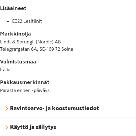
Lisäaineet
E322 Lesitiinit
Markkinoija
Lindt & Sprüngli (Nordic) AB
Telegrafgatan 6A, SE-169 72 Solna
Valmistusmaa
Italia
Pakkausmerkinnät
Parasta ennen -päiväys
Ravintoarvo- ja koostumustiedot
Käyttö ja säilytys