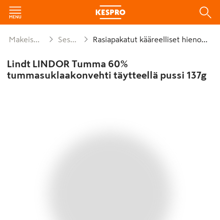
Makeiset ja naposteltavat
Sesongit ja lahjat
Rasiapakatut kääreelliset hienokonvehdit
Lindt LINDOR Tumma 60%
tummasuklaakonvehti täytteellä pussi 137g