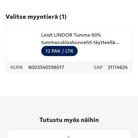
Valitse myyntierä
(
1
)
Lindt LINDOR Tumma 60%
tummasuklaakonvehti täytteellä
pussi 137g
12
PAK
/ LTK
KUPA
8003340598017
SAP
21114624
Tutustu myös näihin