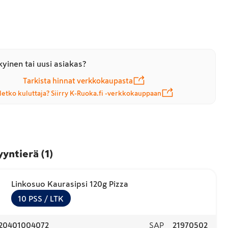
yinen tai uusi asiakas?
Tarkista hinnat verkkokaupasta
letko kuluttaja? Siirry K-Ruoka.fi -verkkokauppaan
yyntierä
(
1
)
Linkosuo Kaurasipsi 120g Pizza
10
PSS
/ LTK
20401004072
SAP
21970502