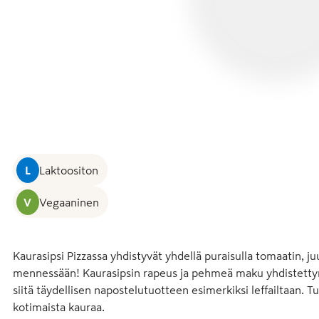
L
Laktoositon
V
Vegaaninen
Kaurasipsi Pizzassa yhdistyvät yhdellä puraisulla tomaatin, juu
mennessään! Kaurasipsin rapeus ja pehmeä maku yhdistettyn
siitä täydellisen napostelutuotteen esimerkiksi leffailtaan. Tu
kotimaista kauraa.
