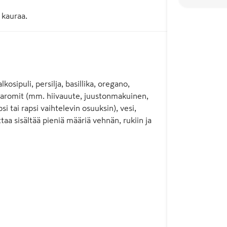
 kauraa.
ipuli, persilja, basillika, oregano,
i, aromit (mm. hiivauute, juustonmakuinen,
 tai rapsi vaihtelevin osuuksin), vesi,
ttaa sisältää pieniä määriä vehnän, rukiin ja