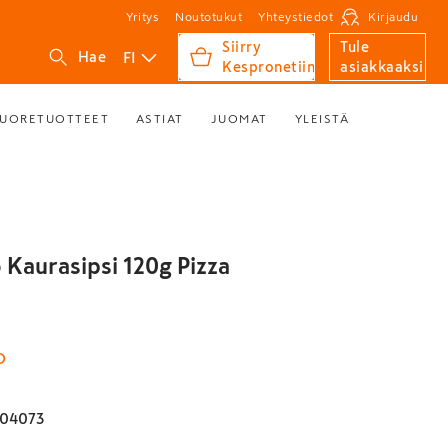
Yritys
Noutotukut
Yhteystiedot
Kirjaudu
Siirry
Tule
FI
Hae
Kespronetiin
asiakkaaksi
UORETUOTTEET
ASTIAT
JUOMAT
YLEISTÄ
 Kaurasipsi 120g Pizza
O
04073