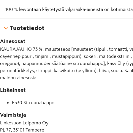
100 % leivontaan käytetystä viljaraaka-aineista on kotimaista
Tuotetiedot
Ainesosat
KAURAJAUHO 73 %, mausteseos [mausteet (sipuli, tomaatti, valkos
cayennepippuri, tinjami, mustapippuri), sokeri, maltodekstriin
oregano), happamuudensäätöaine sitruunahappo], kasviöljy (rypsi
perunatärkkelys, siirappi, kasvikuitu (psyllium), hiiva, suola. Saa
maidon ainesosia.
Lisäaineet
E330 Sitruunahappo
Valmistaja
Linkosuon Leipomo Oy
PL 77, 33101 Tampere