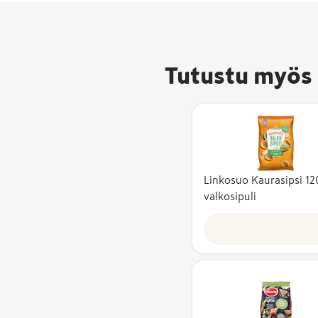
Tutustu myös 
Linkosuo Kaurasipsi 12
valkosipuli
Hyvää
Suomesta -
merkki on
pakattujen
elintarvikkei
ja