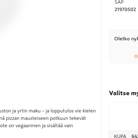
SAP
21970502
Oletko nyk
O
Valitse m
ston ja yrtin maku – ja lopputulos vie kielen 
ä pizzan mausteiseen potkuun tekevät 
ote on vegaaninen ja sisältää vain 
KUPA
64