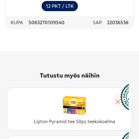
12
PKT
/ LTK
KUPA
5063270109540
SAP
22036536
Tutustu myös näihin
Lipton Pyramid tee 50ps teekokoelma