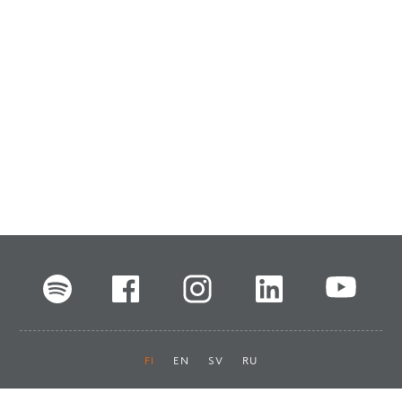
FI
EN
SV
RU