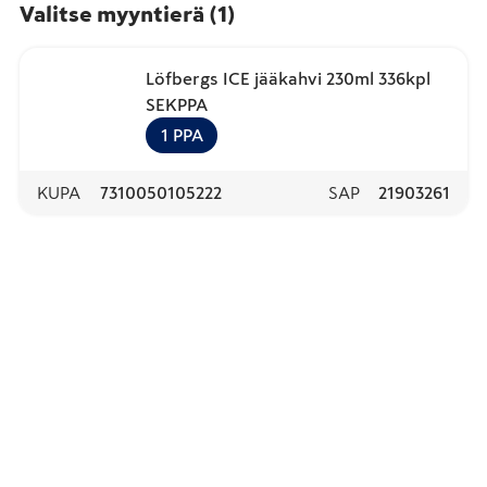
Valitse myyntierä
(
1
)
Löfbergs ICE jääkahvi 230ml 336kpl
SEKPPA
1
PPA
KUPA
7310050105222
SAP
21903261