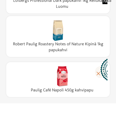
Löfbergs Professional Dark papukahvi 1kg Reilukauppa
Luomu
Robert Paulig Roastery Notes of Nature Kipinä 1kg
papukahvi
Paulig Café Napoli 450g kahvipapu