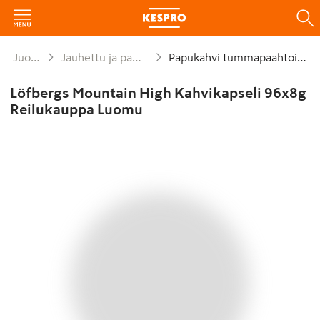
Juomat
Jauhettu ja papukahvi
Papukahvi tummapaahtoinen
Löfbergs Mountain High Kahvikapseli 96x8g
Reilukauppa Luomu