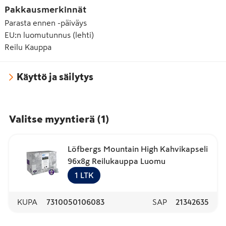
Pakkausmerkinnät
Parasta ennen -päiväys
EU:n luomutunnus (lehti)
Reilu Kauppa
Käyttö ja säilytys
Valitse myyntierä
(
1
)
Löfbergs Mountain High Kahvikapseli
96x8g Reilukauppa Luomu
1
LTK
KUPA
7310050106083
SAP
21342635