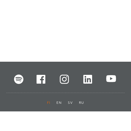
FI
EN
SV
RU
Pikalinkit