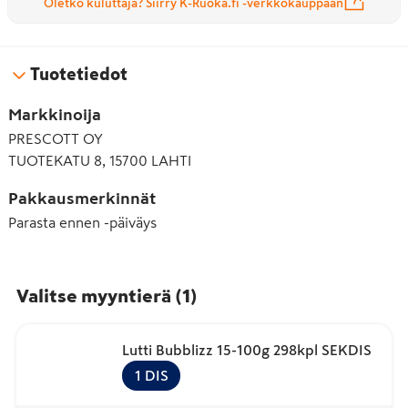
Oletko kuluttaja? Siirry K-Ruoka.fi -verkkokauppaan
Tuotetiedot
Markkinoija
PRESCOTT OY
TUOTEKATU 8, 15700 LAHTI
Pakkausmerkinnät
Parasta ennen -päiväys
Valitse myyntierä
(
1
)
Lutti Bubblizz 15-100g 298kpl SEKDIS
1
DIS