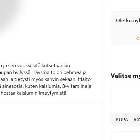
Oletko nyk
O
ja sen vuoksi sitä kutsutaankin 
aupan hyllyssä. Täysmaito on pehmeä ja 
Valitse m
taan ja tietysti myös kahvin sekaan. Maito 
ainesosia, kuten kalsiumia, B-vitamiineja 
tehostaa kalsiumin imeytymistä.
KUPA
64