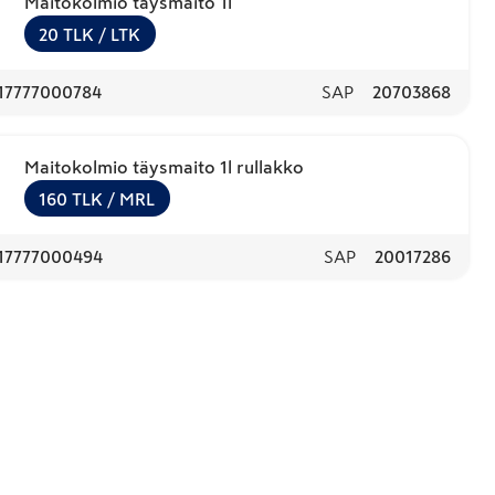
Maitokolmio täysmaito 1l
20
TLK
/ LTK
17777000784
SAP
20703868
Maitokolmio täysmaito 1l rullakko
160
TLK
/ MRL
17777000494
SAP
20017286