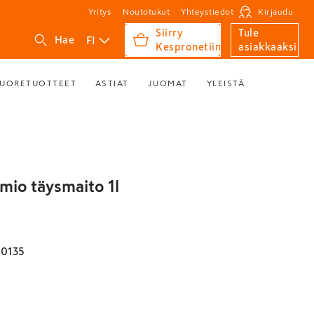
Yritys
Noutotukut
Yhteystiedot
Kirjaudu
Siirry
Tule
FI
Hae
Kespronetiin
asiakkaaksi
UORETUOTTEET
ASTIAT
JUOMAT
YLEISTÄ
mio täysmaito 1l
00135