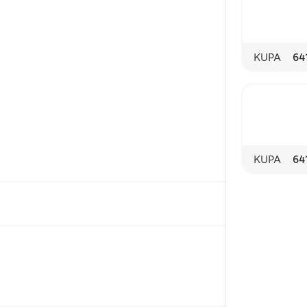
KUPA
64
KUPA
64
Hyvää
Suomesta -
merkki on
pakattujen
elintarvikkeiden
ja
eläintenruokien