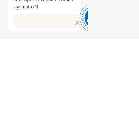
täysmaito 1l
osana muita
elintarvikkeit
ovat aina 100
suomalaisia.
Useamman
ainesosan
tuotteissa
raaka-aineist
vähintään 75
on kotimaisia
Lisäksi
lopputuote
valmistetaan 
pakataan
Suomessa.
Hyvää
Suomesta -
merkin