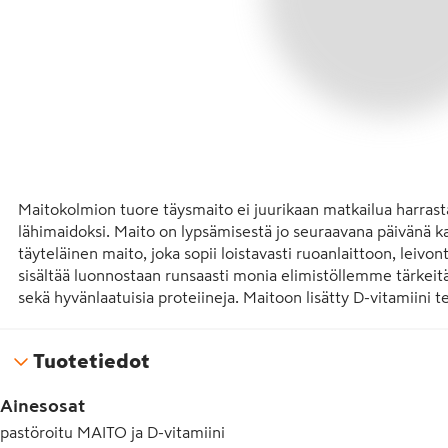
Maitokolmion tuore täysmaito ei juurikaan matkailua harrasta 
lähimaidoksi. Maito on lypsämisestä jo seuraavana päivänä k
täyteläinen maito, joka sopii loistavasti ruoanlaittoon, leivon
sisältää luonnostaan runsaasti monia elimistöllemme tärkeitä 
sekä hyvänlaatuisia proteiineja. Maitoon lisätty D-vitamiini 
Tuotetiedot
Ainesosat
pastöroitu MAITO ja D-vitamiini