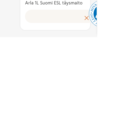
Arla 1L Suomi ESL täysmaito
osana 
on kotimaisia.
elintar
Lisäksi
a –
ovat a
lopputuote
Lue lisää
 %
suomala
valmistetaan ja
Useam
pakataan
aineso
Suomessa.
tuottei
Hyvää
raaka-a
Suomesta -
a
vähint
merkin
 %
on koti
myöntää
.
Lisäksi
Ruokatieto
lopput
Yhdistys ry.
valmist
ja
pakata
Suomes
Hyvää
Suomes
merkin
myönt