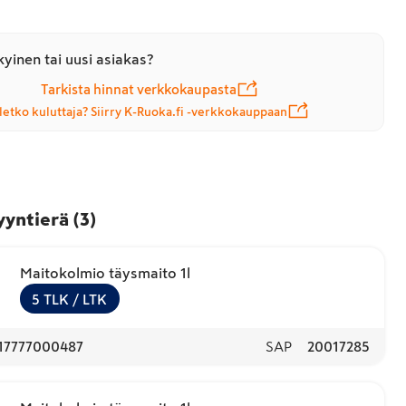
yinen tai uusi asiakas?
Tarkista hinnat verkkokaupasta
letko kuluttaja? Siirry K-Ruoka.fi -verkkokauppaan
yyntierä
(
3
)
Maitokolmio täysmaito 1l
5
TLK
/ LTK
17777000487
SAP
20017285