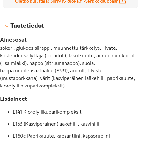
Oletko kuluttaja? Siirry K-Ruoka.fi -verkkokauppaan
Tuotetiedot
Ainesosat
sokeri, glukoosisiirappi, muunnettu tärkkelys, liivate,
kosteudensäilyttäjä (sorbitoli), lakritsiuute, ammoniumkloridi
(=salmiakki), happo (sitruunahappo), suola,
happamuudensäätöaine (E331), aromit, tiiviste
(mustaporkkana), värit (kasviperäinen lääkehiili, paprikauute,
klorofylliinikuparikompleksit).
Lisäaineet
E141 Klorofyllikuparikompleksit
E153 (Kasviperäinen)lääkehiili, kasvihiili
E160c Paprikauute, kapsantiini, kapsorubiini