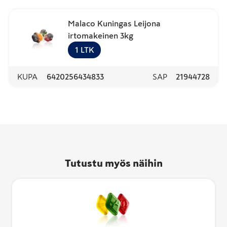
Malaco Kuningas Leijona
irtomakeinen 3kg
1
LTK
KUPA
6420256434833
SAP
21944728
Tutustu myös näihin