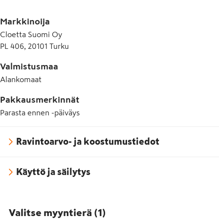
E330 Sitruunahappo
Markkinoija
E331 Natriumsitraatti
Cloetta Suomi Oy
PL 406, 20101 Turku
E420 Sorbitoli
Valmistusmaa
Alankomaat
Pakkausmerkinnät
Parasta ennen -päiväys
Ravintoarvo- ja koostumustiedot
Käyttö ja säilytys
Valitse myyntierä
(
1
)