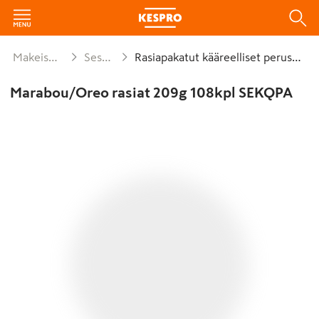
Makeiset ja naposteltavat
Sesongit ja lahjat
Rasiapakatut kääreelliset peruskonvehdit
Marabou/Oreo rasiat 209g 108kpl SEKQPA