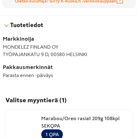
Oletko kuluttaja? Siirry K-Ruoka.fi -verkkokauppaan
Tuotetiedot
Markkinoija
MONDELEZ FINLAND OY
TYÖPAJANKATU 9 D, 00580 HELSINKI
Pakkausmerkinnät
Parasta ennen -päiväys
Valitse myyntierä
(
1
)
Marabou/Oreo rasiat 209g 108kpl
SEKQPA
1
QPA