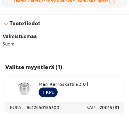
Oletko kuluttaja? Siirry K-Ruoka.fi -verkkokauppaan
Tuotetiedot
Valmistusmaa
Suomi
Valitse myyntierä
(
1
)
Mari Kerroskattila 3,0 l
1
KPL
KUPA
6412450155300
SAP
20014781