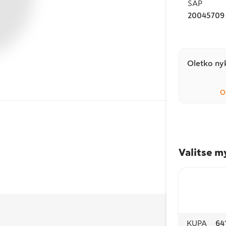
SAP
20045709
Oletko nyk
O
Valitse m
KUPA
64