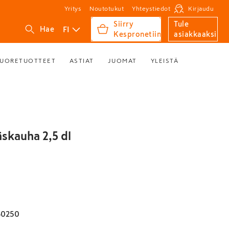
Yritys
Noutotukut
Yhteystiedot
Kirjaudu
Siirry
Tule
FI
Hae
Kespronetiin
asiakkaaksi
UORETUOTTEET
ASTIAT
JUOMAT
YLEISTÄ
äskauha 2,5 dl
30250