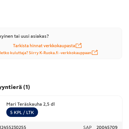
yinen tai uusi asiakas?
Tarkista hinnat verkkokaupasta
letko kuluttaja? Siirry K-Ruoka.fi -verkkokauppaan
yyntierä
(
1
)
Mari Teräskauha 2,5 dl
5
KPL
/ LTK
12455230255
SAP
20045709