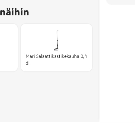
näihin
l
Mari Salaattikastikekauha 0,4
dl