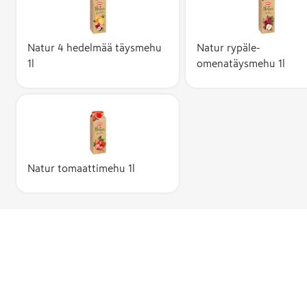
Natur 4 hedelmää täysmehu
Natur rypäle-
1l
omenatäysmehu 1l
Natur tomaattimehu 1l