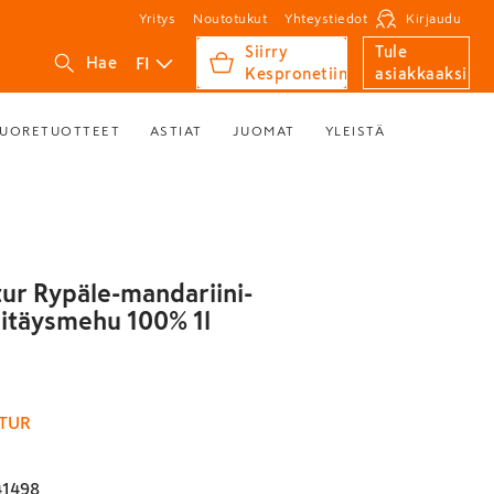
Yritys
Noutotukut
Yhteystiedot
Kirjaudu
Siirry
Tule
FI
Hae
Kespronetiin
asiakkaaksi
UORETUOTTEET
ASTIAT
JUOMAT
YLEISTÄ
tur Rypäle-mandariini-
nitäysmehu 100% 1l
TUR
41498