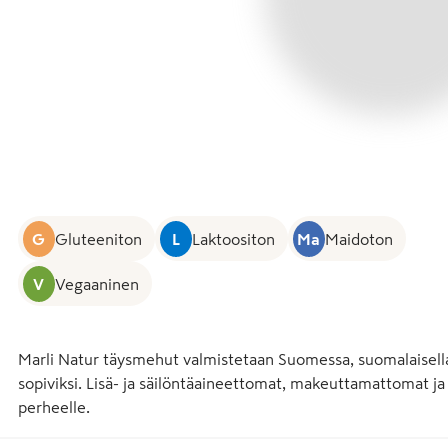
G
Gluteeniton
L
Laktoositon
Ma
Maidoton
V
Vegaaninen
Marli Natur täysmehut valmistetaan Suomessa, suomalaisell
sopiviksi. Lisä- ja säilöntäaineettomat, makeuttamattomat j
perheelle.