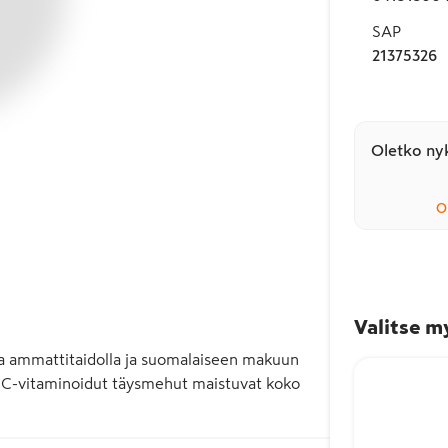
SAP
21375326
Oletko nyk
O
Valitse m
a ammattitaidolla ja suomalaiseen makuun 
a C-vitaminoidut täysmehut maistuvat koko 