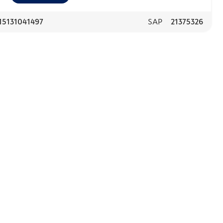
15131041497
SAP
21375326