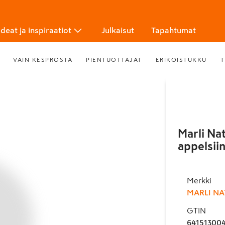
Ideat ja inspiraatiot
Julkaisut
Tapahtumat
VAIN KESPROSTA
PIENTUOTTAJAT
ERIKOISTUKKU
T
Marli Na
appelsii
Merkki
MARLI NA
GTIN
64151300