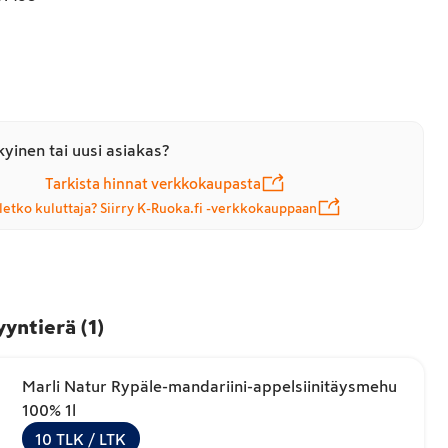
yinen tai uusi asiakas?
Tarkista hinnat verkkokaupasta
letko kuluttaja? Siirry K-Ruoka.fi -verkkokauppaan
yyntierä
(
1
)
Marli Natur Rypäle-mandariini-appelsiinitäysmehu
100% 1l
10
TLK
/ LTK