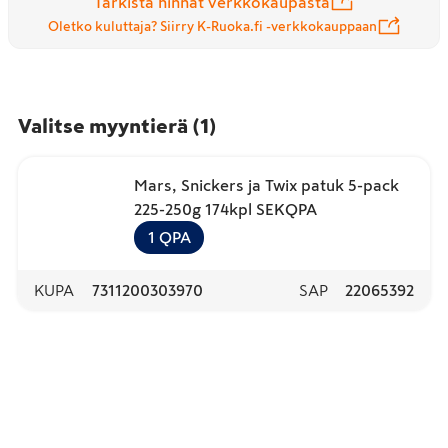
Tarkista hinnat verkkokaupasta
Oletko kuluttaja? Siirry K-Ruoka.fi -verkkokauppaan
Valitse myyntierä
(
1
)
Mars, Snickers ja Twix patuk 5-pack
225-250g 174kpl SEKQPA
1
QPA
KUPA
7311200303970
SAP
22065392