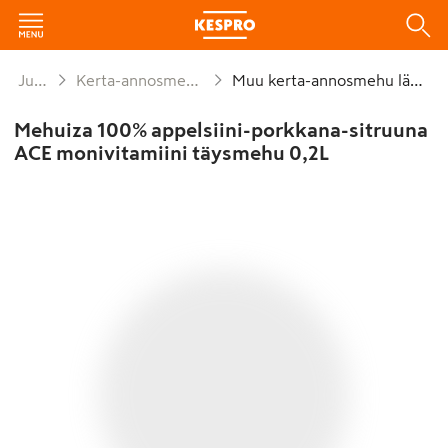
Juomat
Kerta-annosmehut lämmin
Muu kerta-annosmehu lämmin
Mehuiza 100% appelsiini-porkkana-sitruuna
ACE monivitamiini täysmehu 0,2L