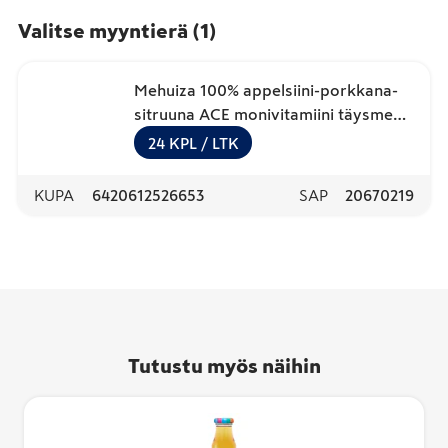
Valitse myyntierä
(
1
)
Mehuiza 100% appelsiini-porkkana-
sitruuna ACE monivitamiini täysmehu
0,2L
24
KPL
/ LTK
KUPA
6420612526653
SAP
20670219
Tutustu myös näihin