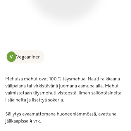
V
Vegaaninen
Mehuiza mehut ovat 100 % täysmehua. Nauti raikkaana 
välipalana tai virkistävänä juomana aamupalalla. Mehut 
valmistetaan täysmehutiivisteestä, ilman säilöntäaineita, 
lisäaineita ja lisättyä sokeria.

Säilytys avaamattomana huoneenlämmössä, avattuna 
jääkaapissa 4 vrk.