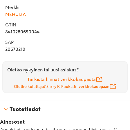
Merkki
MEHUIZA
GTIN
8410280690044
SAP
20670219
Oletko nykyinen tai uusi asiakas?
Tarkista hinnat verkkokaupasta
Oletko kuluttaja? Siirry K-Ruoka.fi -verkkokauppaan
Tuotetiedot
Ainesosat
Appelsiini-, porkkana- ja sitruunatäysmehu tiivisteestä, C-