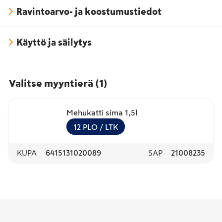
Ravintoarvo- ja koostumustiedot
Käyttö ja säilytys
Valitse myyntierä
(
1
)
Mehukatti sima 1,5l
12
PLO
/ LTK
KUPA
6415131020089
SAP
21008235