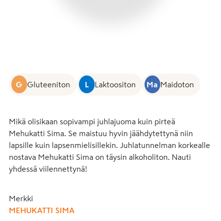
G
Gluteeniton
L
Laktoositon
Ma
Maidoton
Mikä olisikaan sopivampi juhlajuoma kuin pirteä 
Mehukatti Sima. Se maistuu hyvin jäähdytettynä niin 
lapsille kuin lapsenmielisillekin. Juhlatunnelman korkealle 
nostava Mehukatti Sima on täysin alkoholiton. Nauti 
yhdessä viilennettynä!
Merkki
MEHUKATTI SIMA