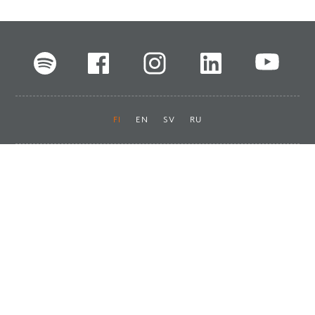
FI
EN
SV
RU
Pikalinkit
Oiva-raportit
Laskut ja maksut
Ota yhteyttä
Anna palautetta
Tukku
Usein kysyttyä
Haluan asiakkaaksi
Käyttöturvatiedotteet
Tilaa uutiskirje