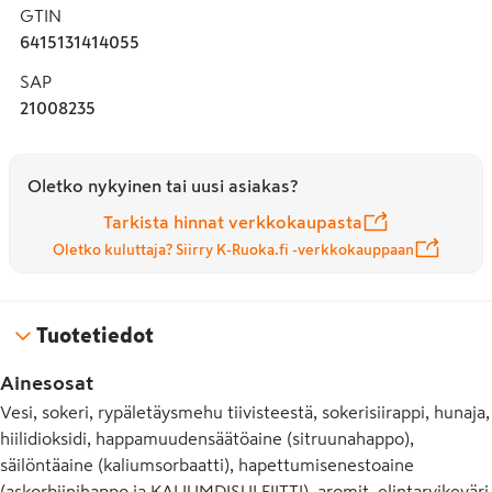
GTIN
6415131414055
SAP
21008235
Oletko nykyinen tai uusi asiakas?
Tarkista hinnat verkkokaupasta
Oletko kuluttaja? Siirry K-Ruoka.fi -verkkokauppaan
Tuotetiedot
Ainesosat
Vesi, sokeri, rypäletäysmehu tiivisteestä, sokerisiirappi, hunaja,
hiilidioksidi, happamuudensäätöaine (sitruunahappo),
säilöntäaine (kaliumsorbaatti), hapettumisenestoaine
(askorbiinihappo ja KALIUMDISULFIITTI), aromit, elintarvikeväri