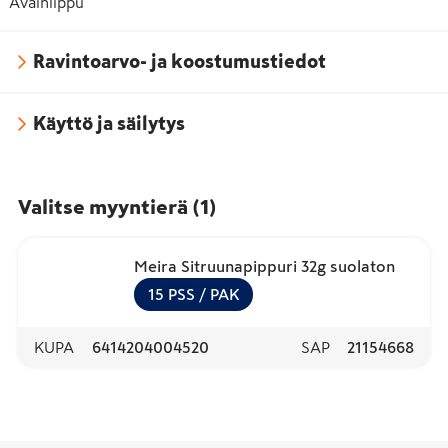
Avainlippu
Ravintoarvo- ja koostumustiedot
Käyttö ja säilytys
Valitse myyntierä
(
1
)
Meira Sitruunapippuri 32g suolaton
15
PSS
/ PAK
KUPA
6414204004520
SAP
21154668