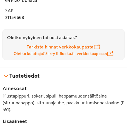
6414201004523
SAP
21154668
Oletko nykyinen tai uusi asiakas?
Tarkista hinnat verkkokaupasta
Oletko kuluttaja? Siirry K-Ruoka.fi -verkkokauppaan
Tuotetiedot
Ainesosat
Mustapippuri, sokeri, sipuli, happamuudensäätöaine
(sitruunahappo), sitruunajauhe, paakkuuntumisenestoaine (E
551).
Lisäaineet