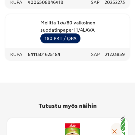
KUPA
4006508946419
SAP
20252273
Melitta 1x4/80 valkoinen
suodatinpaperi 1/4LAVA
180
PKT
/ QPA
KUPA
6411301625184
SAP
21223859
Tutustu myös näihin