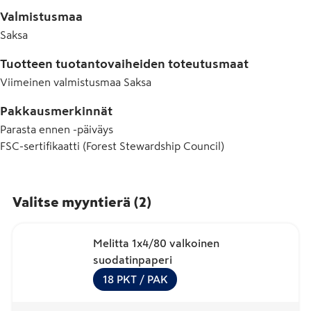
Valmistusmaa
Saksa
Tuotteen tuotantovaiheiden toteutusmaat
Viimeinen valmistusmaa
Saksa
Pakkausmerkinnät
Parasta ennen -päiväys
FSC-sertifikaatti (Forest Stewardship Council)
Valitse myyntierä
(
2
)
Melitta 1x4/80 valkoinen
suodatinpaperi
18
PKT
/ PAK