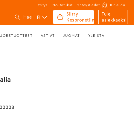
Yritys
Noutotukut
Yhteystiedot
Kirjaudu
Siirry
Tule
FI
Hae
Kespronetiin
asiakkaaksi
UORETUOTTEET
ASTIAT
JUOMAT
YLEISTÄ
alia
00008