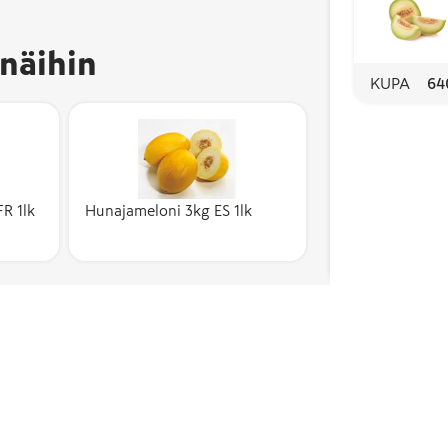
näihin
KUPA
64
R 1lk
Hunajameloni 3kg ES 1lk