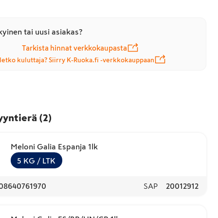
yinen tai uusi asiakas?
Tarkista hinnat verkkokaupasta
letko kuluttaja? Siirry K-Ruoka.fi -verkkokauppaan
yyntierä
(
2
)
Meloni Galia Espanja 1lk
5
KG
/ LTK
08640761970
SAP
20012912