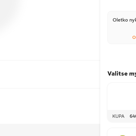
Oletko nyk
O
Valitse m
KUPA
64