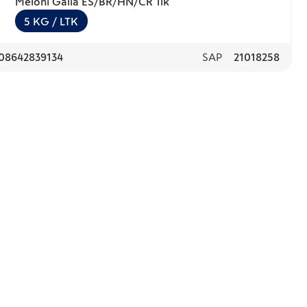
Meloni Galia ES/BR/HN/CR 1lk
5
KG
/ LTK
08642839134
SAP
21018258