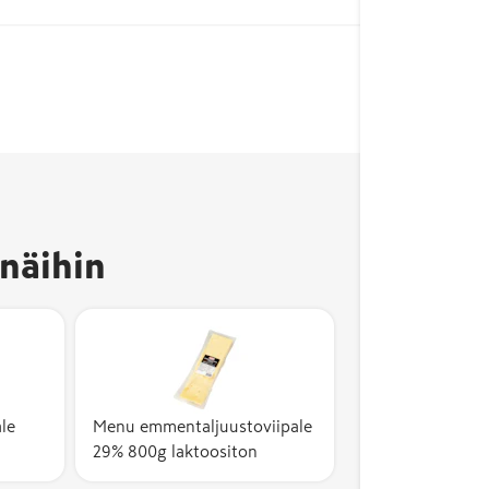
näihin
le
Menu emmentaljuustoviipale
29% 800g laktoositon