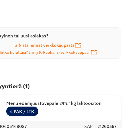
yinen tai uusi asiakas?
Tarkista hinnat verkkokaupasta
letko kuluttaja? Siirry K-Ruoka.fi -verkkokauppaan
yyntierä
(
1
)
Menu edamjuustoviipale 24% 1kg laktoositon
4
PAK
/ LTK
10405148087
SAP
21260367