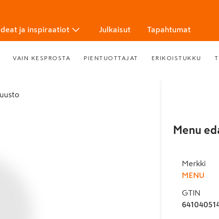
Ideat ja inspiraatiot
Julkaisut
Tapahtumat
VAIN KESPROSTA
PIENTUOTTAJAT
ERIKOISTUKKU
T
ejuusto
Menu eda
Merkki
MENU
GTIN
64104051