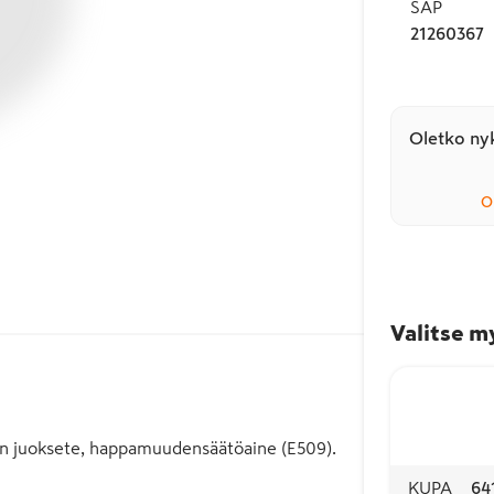
SAP
21260367
Oletko nyk
O
Valitse m
nen juoksete, happamuudensäätöaine (E509).
KUPA
64