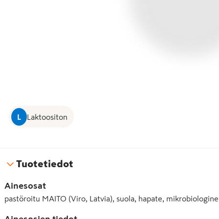
L
Laktoositon
Tuotetiedot
Ainesosat
pastöroitu MAITO (Viro, Latvia), suola, hapate, mikrobiologi
Ainesosien tiedot