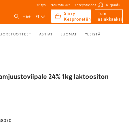
Yritys
Noutotukut
Yhteystiedot
Kirjaudu
Siirry
Tule
FI
Hae
Kespronetiin
asiakkaaksi
UORETUOTTEET
ASTIAT
JUOMAT
YLEISTÄ
mjuustoviipale 24% 1kg laktoositon
48070