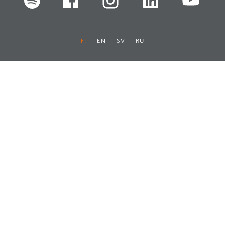
FI
EN
SV
RU
Pikalinkit
Oiva-raportit
Laskut ja maksut
Ota yhteyttä
Anna palautetta
Tukku
Usein kysyttyä
Haluan asiakkaaksi
Käyttöturvatiedotteet
Tilaa uutiskirje
Ota yhteyttä