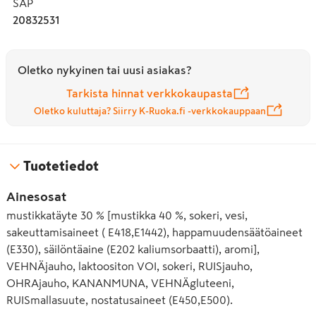
SAP
20832531
Oletko nykyinen tai uusi asiakas?
Tarkista hinnat verkkokaupasta
Oletko kuluttaja? Siirry K-Ruoka.fi -verkkokauppaan
Tuotetiedot
Ainesosat
mustikkatäyte 30 % [mustikka 40 %, sokeri, vesi,
sakeuttamisaineet ( E418,E1442), happamuudensäätöaineet
(E330), säilöntäaine (E202 kaliumsorbaatti), aromi],
VEHNÄjauho, laktoositon VOI, sokeri, RUISjauho,
OHRAjauho, KANANMUNA, VEHNÄgluteeni,
RUISmallasuute, nostatusaineet (E450,E500).