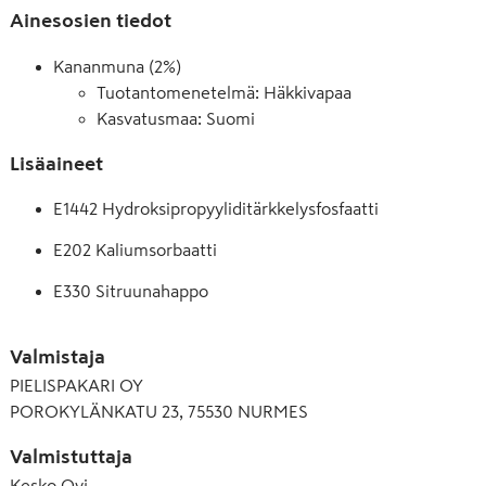
Ainesosien tiedot
Kananmuna (2%)
Tuotantomenetelmä
:
Häkkivapaa
Kasvatusmaa: Suomi
Lisäaineet
E1442 Hydroksipropyyliditärkkelysfosfaatti
E202 Kaliumsorbaatti
E330 Sitruunahappo
E418 Gellaanikumi
Valmistaja
E450 Dinatriumdifosfaatti
PIELISPAKARI OY
POROKYLÄNKATU 23, 75530 NURMES
E500 Natriumkarbonaatti
Valmistuttaja
Kesko Oyj