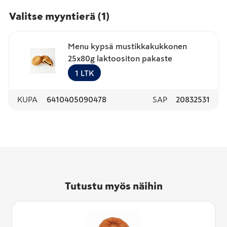
Valitse myyntierä
(
1
)
Menu kypsä mustikkakukkonen
25x80g laktoositon pakaste
1
LTK
KUPA
6410405090478
SAP
20832531
Tutustu myös näihin