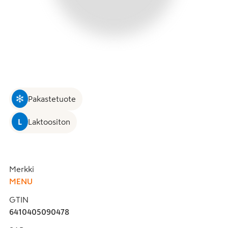
Pakastetuote
L
Laktoositon
Merkki
MENU
GTIN
6410405090478