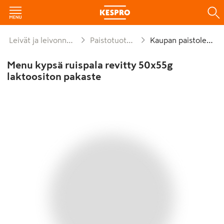
Leivät ja leivonnaiset
Paistotuotteet
Kaupan paistoleipä
Menu kypsä ruispala revitty 50x55g
laktoositon pakaste