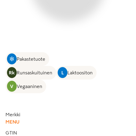
Pakastetuote
Rk
Runsaskuituinen
L
Laktoositon
V
Vegaaninen
Merkki
MENU
GTIN