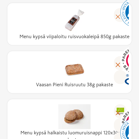
Menu kypsä viipaloitu ruisvuokaleipä 850g pakaste
Vaasan Pieni Ruisruutu 38g pakaste
LUOMU
Menu kypsä halkaistu luomuruisnappi 120x30g