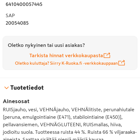
6410400057445
SAP
20054085
Oletko nykyinen tai uusi asiakas?
Tarkista hinnat verkkokaupasta
Oletko kuluttaja? Siirry K-Ruoka.fi -verkkokauppaan
Tuotetiedot
Ainesosat
RUISjauho, vesi, VEHNÄjauho, VEHNÄlitiste, perunahiutale
[peruna, emulgointiaine (E471), stabilointiaine (E450)],
pellavansiemen, VEHNÄGLUTEENI, RUISmallas, hiiva,
jodioitu suola. Tuotteessa ruista 44 %. Ruista 66 % viljaraaka-
aineista. Saattaa sisältää pieniä määriä kauraa.