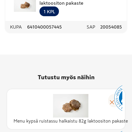
laktoositon pakaste
1
KPL
KUPA
6410400057445
SAP
20054085
Tutustu myös näihin
Menu kypsä ruistassu halkaistu 82g laktoositon pakaste