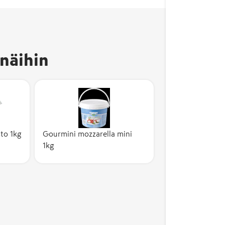
näihin
sto 1kg
Gourmini mozzarella mini
1kg