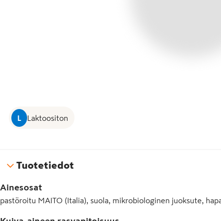
L
Laktoositon
Tuotetiedot
Ainesosat
pastöroitu MAITO (Italia), suola, mikrobiologinen juoksute, hap
Kuiva-aineen rasvapitoisuus