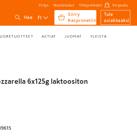
Yritys
Noutotukut
Yhteystiedot
Kirjaudu
Siirry
Tule
FI
Hae
Kespronetiin
asiakkaaksi
UORETUOTTEET
ASTIAT
JUOMAT
YLEISTÄ
zarella 6x125g laktoositon
89615