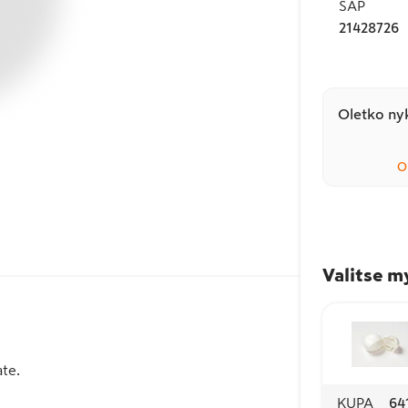
SAP
21428726
Oletko nyk
O
Valitse m
ate.
KUPA
64