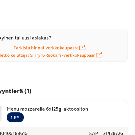
yinen tai uusi asiakas?
Tarkista hinnat verkkokaupasta
letko kuluttaja? Siirry K-Ruoka.fi -verkkokauppaan
yyntierä
(
1
)
Menu mozzarella 6x125g laktoositon
1
RS
10405189615
SAP
21428726