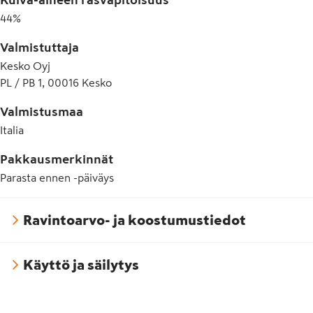
44
%
Valmistuttaja
Kesko Oyj
PL / PB 1, 00016 Kesko
Valmistusmaa
Italia
Pakkausmerkinnät
Parasta ennen -päiväys
Ravintoarvo- ja koostumustiedot
Käyttö ja säilytys