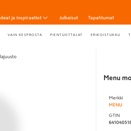
Ideat ja inspiraatiot
Julkaisut
Tapahtumat
VAIN KESPROSTA
PIENTUOTTAJAT
ERIKOISTUKKU
T
llajuusto
Menu moz
Merkki
MENU
GTIN
64104051