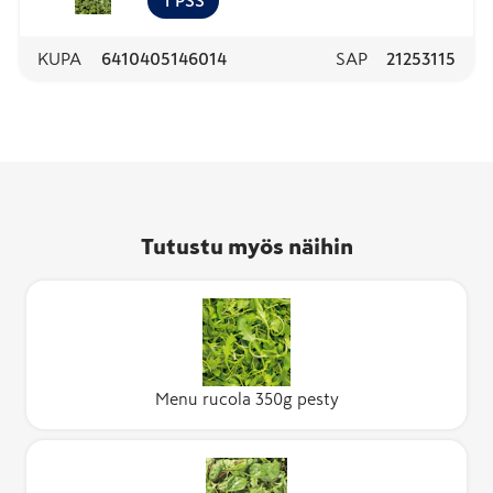
1
PSS
KUPA
6410405146014
SAP
21253115
Tutustu myös näihin
Menu rucola 350g pesty