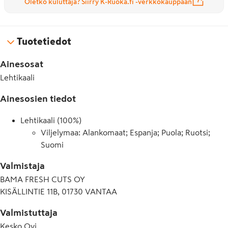
Oletko kuluttaja? Siirry K-Ruoka.fi -verkkokauppaan
Tuotetiedot
Ainesosat
Lehtikaali
Ainesosien tiedot
Lehtikaali (100%)
Viljelymaa: Alankomaat; Espanja; Puola; Ruotsi;
Suomi
Valmistaja
BAMA FRESH CUTS OY
KISÄLLINTIE 11B, 01730 VANTAA
Valmistuttaja
Kesko Oyj