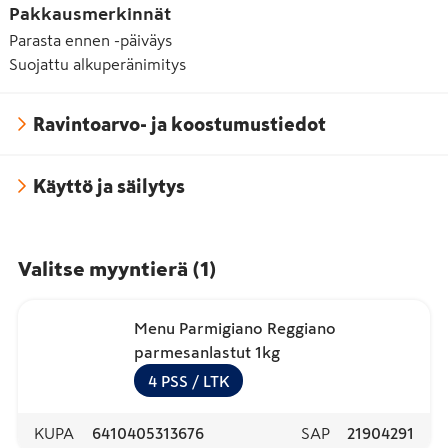
Pakkausmerkinnät
Parasta ennen -päiväys
Suojattu alkuperänimitys
Ravintoarvo- ja koostumustiedot
Käyttö ja säilytys
Valitse myyntierä
(
1
)
Menu Parmigiano Reggiano
parmesanlastut 1kg
4
PSS
/ LTK
KUPA
6410405313676
SAP
21904291