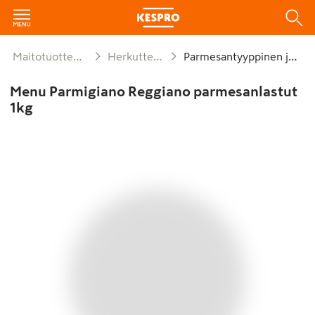
Maitotuotteet ja munat
Herkuttelujuustot
Parmesantyyppinen juusto
Menu Parmigiano Reggiano parmesanlastut
1kg