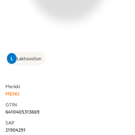
L
Laktoositon
Merkki
MENU
GTIN
6410405313669
SAP
21904291