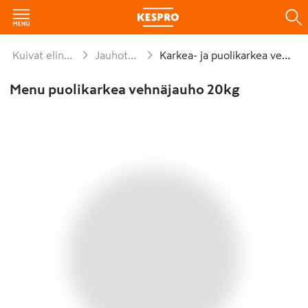
Kuivat elintarvikkeet ja säilykkeet
Jauhot ja leivontaseokset
Karkea- ja puolikarkea vehnäjauho
Menu puolikarkea vehnäjauho 20kg