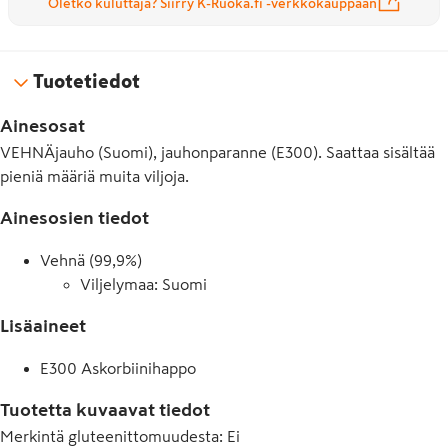
Oletko kuluttaja? Siirry K-Ruoka.fi -verkkokauppaan
Tuotetiedot
Ainesosat
VEHNÄjauho (Suomi), jauhonparanne (E300). Saattaa sisältää
pieniä määriä muita viljoja.
Ainesosien tiedot
Vehnä (99,9%)
Viljelymaa: Suomi
Lisäaineet
E300 Askorbiinihappo
Tuotetta kuvaavat tiedot
Merkintä gluteenittomuudesta
:
Ei