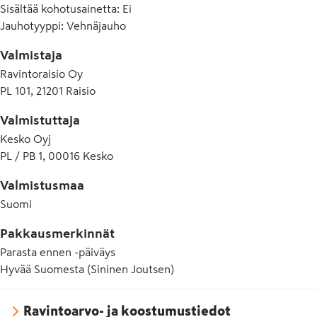
Sisältää kohotusainetta
:
Ei
Jauhotyyppi
:
Vehnäjauho
Valmistaja
Ravintoraisio Oy
PL 101, 21201 Raisio
Valmistuttaja
Kesko Oyj
PL / PB 1, 00016 Kesko
Valmistusmaa
Suomi
Pakkausmerkinnät
Parasta ennen -päiväys
Hyvää Suomesta (Sininen Joutsen)
Ravintoarvo- ja koostumustiedot