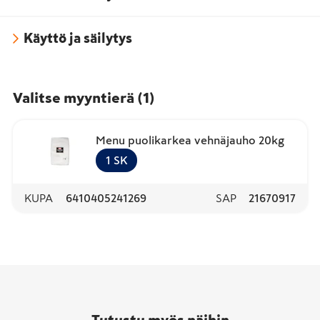
Käyttö ja säilytys
Valitse myyntierä
(
1
)
Menu puolikarkea vehnäjauho 20kg
1
SK
KUPA
6410405241269
SAP
21670917
Tutustu myös näihin