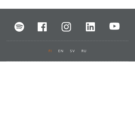
FI
EN
SV
RU
Pikalinkit
Oiva-raportit
Laskut ja maksut
Ota yhteyttä
Anna palautetta
Tukku
Usein kysyttyä
Haluan asiakkaaksi
Käyttöturvatiedotteet
Tilaa uutiskirje