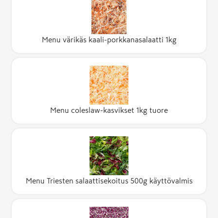
Menu värikäs kaali-porkkanasalaatti 1kg
Menu coleslaw-kasvikset 1kg tuore
Menu Triesten salaattisekoitus 500g käyttövalmis