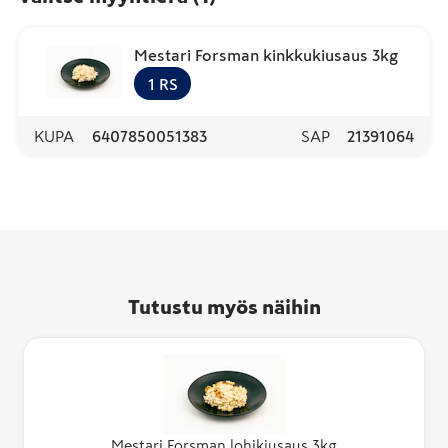
Mestari Forsman kinkkukiusaus 3kg
1
RS
KUPA
6407850051383
SAP
21391064
Tutustu myös näihin
Mestari Forsman lohikiusaus 3kg