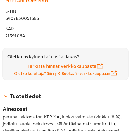
MESTARI FORSMAN
GTIN
6407850051383
SAP
21391064
Oletko nykyinen tai uusi asiakas?
Tarkista hinnat verkkokaupasta
Oletko kuluttaja? Siirry K-Ruoka.fi -verkkokauppaan
Tuotetiedot
Ainesosat
peruna, laktoositon KERMA, kinkkuvalmiste (kinkku (8 %),
jodioitu suola, dekstroosi, säilöntäaine natriumnitriitti),
sianlihavalmiste (sianliha (6 %), jodioitu suola, dekstroosi,