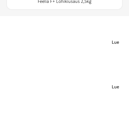
Feelia F+ Lohikiusaus 2,5kg
Lue lisä
Lue lisä