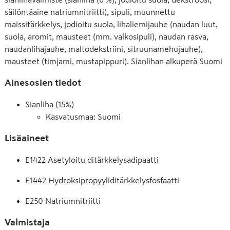
säilöntäaine natriumnitriitti), sipuli, muunnettu
maissitärkkelys, jodioitu suola, lihaliemijauhe (naudan luut,
suola, aromit, mausteet (mm. valkosipuli), naudan rasva,
naudanlihajauhe, maltodekstriini, sitruunamehujauhe),
mausteet (timjami, mustapippuri). Sianlihan alkuperä Suomi
Ainesosien tiedot
Sianliha (15%)
Kasvatusmaa: Suomi
Lisäaineet
E1422 Asetyloitu ditärkkelysadipaatti
E1442 Hydroksipropyyliditärkkelysfosfaatti
E250 Natriumnitriitti
Valmistaja