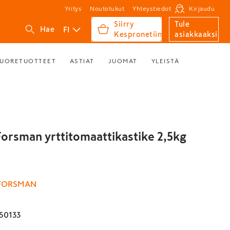
Yritys
Noutotukut
Yhteystiedot
Kirjaudu
Siirry
Tule
FI
Hae
Kespronetiin
asiakkaaksi
UORETUOTTEET
ASTIAT
JUOMAT
YLEISTÄ
Forsman yrttitomaattikastike 2,5kg
 FORSMAN
50133