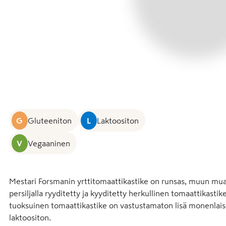
G
Gluteeniton
L
Laktoositon
V
Vegaaninen
Mestari Forsmanin yrttitomaattikastike on runsas, muun muassa
persiljalla ryyditetty ja kyyditetty herkullinen tomaattikasti
tuoksuinen tomaattikastike on vastustamaton lisä monenlaisel
laktoositon.