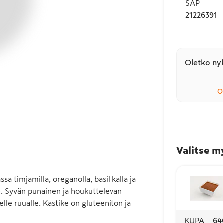
SAP
21226391
Oletko nyk
O
Valitse m
 timjamilla, oreganolla, basilikalla ja 
ke. Syvän punainen ja houkuttelevan 
le ruualle. Kastike on gluteeniton ja 
KUPA
64