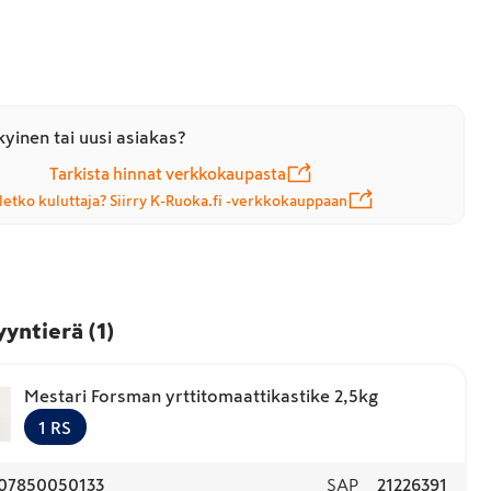
yinen tai uusi asiakas?
Tarkista hinnat verkkokaupasta
letko kuluttaja? Siirry K-Ruoka.fi -verkkokauppaan
yyntierä
(
1
)
Mestari Forsman yrttitomaattikastike 2,5kg
1
RS
07850050133
SAP
21226391