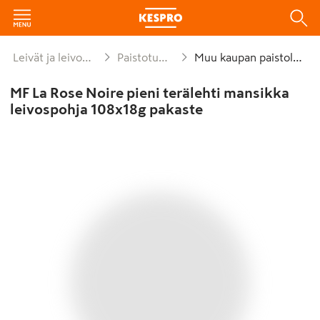
Leivät ja leivonnaiset
Paistotuotteet
Muu kaupan paistoleipä
MF La Rose Noire pieni terälehti mansikka
leivospohja 108x18g pakaste