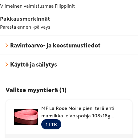
Viimeinen valmistusmaa
Filippiinit
Pakkausmerkinnät
Parasta ennen -päiväys
Ravintoarvo- ja koostumustiedot
Käyttö ja säilytys
Valitse myyntierä
(
1
)
MF La Rose Noire pieni terälehti
mansikka leivospohja 108x18g
pakaste
1
LTK