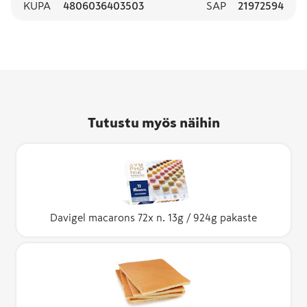
KUPA
4806036403503
SAP
21972594
Tutustu myös näihin
Davigel macarons 72x n. 13g / 924g pakaste