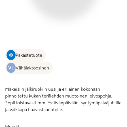
Pakastetuote
VL
Vähälaktoosinen
Makeisiin jälkiruokiin uusi ja erilainen kokonaan 
pinnoitettu kukan terälehden muotoinen leivospohja. 
Sopii loistavasti mm. Ystävänpäivään, syntymäpäiväjuhlille 
ja vaikkapa häävastaanotolle.
Merkki