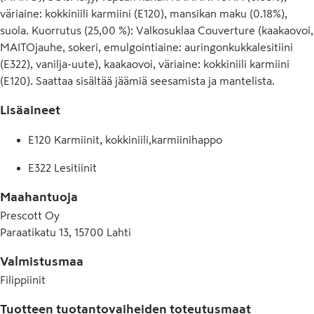
väriaine: kokkiniili karmiini (E120), mansikan maku (0.18%),
suola. Kuorrutus (25,00 %): Valkosuklaa Couverture (kaakaovoi,
MAITOjauhe, sokeri, emulgointiaine: auringonkukkalesitiini
(E322), vanilja-uute), kaakaovoi, väriaine: kokkiniili karmiini
(E120). Saattaa sisältää jäämiä seesamista ja mantelista.
Lisäaineet
E120 Karmiinit, kokkiniili,karmiinihappo
E322 Lesitiinit
Maahantuoja
Prescott Oy
Paraatikatu 13, 15700 Lahti
Valmistusmaa
Filippiinit
Tuotteen tuotantovaiheiden toteutusmaat