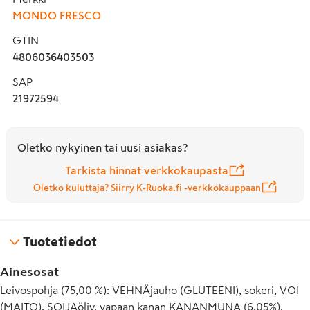
MONDO FRESCO
GTIN
4806036403503
SAP
21972594
Oletko nykyinen tai uusi asiakas?
Tarkista hinnat verkkokaupasta
Oletko kuluttaja? Siirry K-Ruoka.fi -verkkokauppaan
Tuotetiedot
Ainesosat
Leivospohja (75,00 %): VEHNÄjauho (GLUTEENI), sokeri, VOI
(MAITO), SOIJAöljy, vapaan kanan KANANMUNA (6.05%),