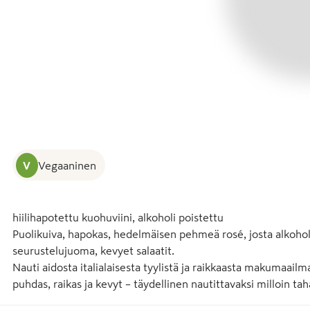
V
Vegaaninen
hiilihapotettu kuohuviini, alkoholi poistettu

Puolikuiva, hapokas, hedelmäisen pehmeä rosé, josta alkoholi 
seurustelujuoma, kevyet salaatit. 

Nauti aidosta italialaisesta tyylistä ja raikkaasta makumaai
puhdas, raikas ja kevyt – täydellinen nautittavaksi milloin tah