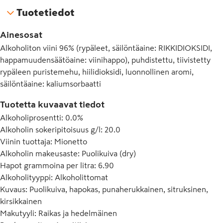
Tuotetiedot
Ainesosat
Alkoholiton viini 96% (rypäleet, säilöntäaine: RIKKIDIOKSIDI,
happamuudensäätöaine: viinihappo), puhdistettu, tiivistetty
rypäleen puristemehu, hiilidioksidi, luonnollinen aromi,
säilöntäaine: kaliumsorbaatti
Tuotetta kuvaavat tiedot
Alkoholiprosentti
:
0.0%
Alkoholin sokeripitoisuus g/l
:
20.0
Viinin tuottaja
:
Mionetto
Alkoholin makeusaste
:
Puolikuiva (dry)
Hapot grammoina per litra
:
6.90
Alkoholityyppi
:
Alkoholittomat
Kuvaus
:
Puolikuiva, hapokas, punaherukkainen, sitruksinen,
kirsikkainen
Makutyyli
:
Raikas ja hedelmäinen