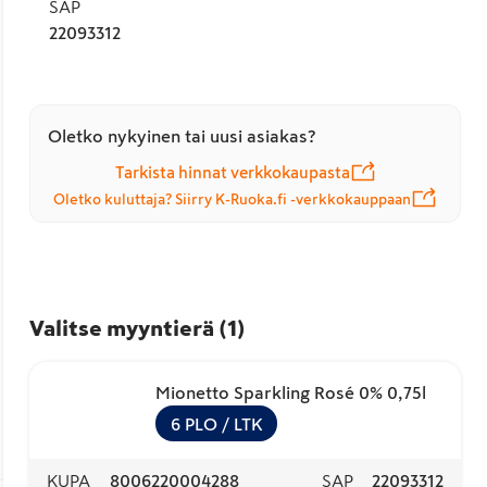
SAP
22093312
Oletko nykyinen tai uusi asiakas?
Tarkista hinnat verkkokaupasta
Oletko kuluttaja? Siirry K-Ruoka.fi -verkkokauppaan
Valitse myyntierä
(
1
)
Mionetto Sparkling Rosé 0% 0,75l
6
PLO
/ LTK
KUPA
8006220004288
SAP
22093312