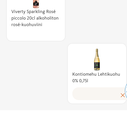
Viverty Sparkling Rosé
piccolo 20cl alkoholiton
rosé-kuohuviini
Kontiomehu Lehtikuohu
0% 0,75l