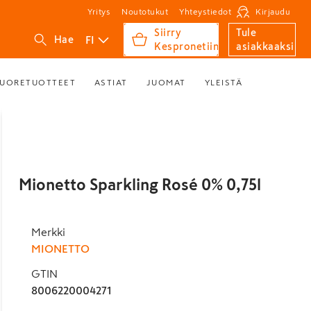
Yritys
Noutotukut
Yhteystiedot
Kirjaudu
Siirry
Tule
FI
Hae
Kespronetiin
asiakkaaksi
UORETUOTTEET
ASTIAT
JUOMAT
YLEISTÄ
Mionetto Sparkling Rosé 0% 0,75l
Merkki
MIONETTO
GTIN
8006220004271