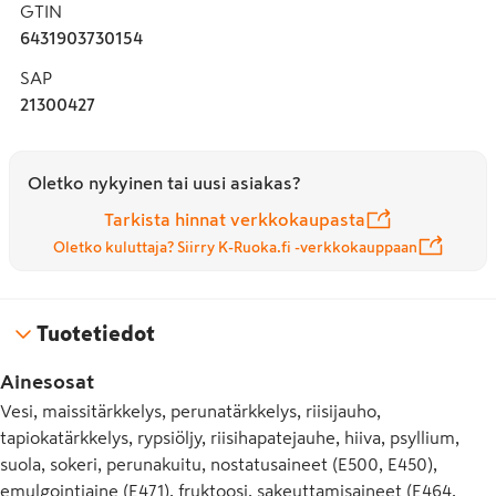
GTIN
6431903730154
SAP
21300427
Oletko nykyinen tai uusi asiakas?
Tarkista hinnat verkkokaupasta
Oletko kuluttaja? Siirry K-Ruoka.fi -verkkokauppaan
Tuotetiedot
Ainesosat
Vesi, maissitärkkelys, perunatärkkelys, riisijauho,
tapiokatärkkelys, rypsiöljy, riisihapatejauhe, hiiva, psyllium,
suola, sokeri, perunakuitu, nostatusaineet (E500, E450),
emulgointiaine (E471), fruktoosi, sakeuttamisaineet (E464,