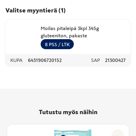
Valitse myyntierä
(
1
)
Moilas pitaleipä 3kpl 345g
gluteeniton, pakaste
8
PSS
/ LTK
KUPA
6431906720152
SAP
21300427
Tutustu myös näihin