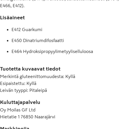
E466, E412).
Lisäaineet
E412 Guarkumi
E450 Dinatriumdifosfaatti
E464 Hydroksipropyylimetyyliselluloosa
E466 Karboksimetyyliselluloosa (CMC), 
natriumkarboksimetyyliselluloosa
Tuotetta kuvaavat tiedot
Merkintä gluteenittomuudesta
:
Kyllä
E500 Natriumkarbonaatti
Esipaistettu
:
Kyllä
Leivän tyyppi
:
Pitaleipä
Kuluttajapalvelu
Oy Moilas GF Ltd
Hietatie 1 76850 Naarajärvi
Markkinoija