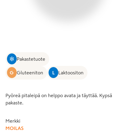
Pakastetuote
G
Gluteeniton
L
Laktoositon
Pyöreä pitaleipä on helppo avata ja täyttää. Kypsä 
pakaste.
Merkki
MOILAS