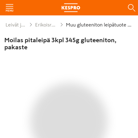
Leivät ja leivonnaiset
Erikoisruokavalioleivät
Muu gluteeniton leipätuote pakaste
Moilas pitaleipä 3kpl 345g gluteeniton,
pakaste