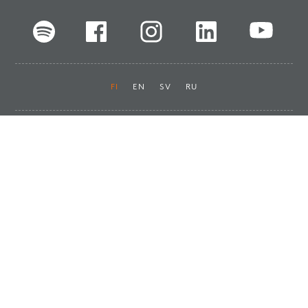
FI
EN
SV
RU
Pikalinkit
Oiva-raportit
Laskut ja maksut
Ota yhteyttä
Anna palautetta
Tukku
Usein kysyttyä
Haluan asiakkaaksi
Käyttöturvatiedotteet
Tilaa uutiskirje