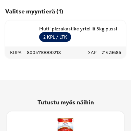
Valitse myyntierä
(
1
)
Mutti pizzakastike yrteillä 5kg pussi
2
KPL
/ LTK
KUPA
8005110000218
SAP
21423686
Tutustu myös näihin