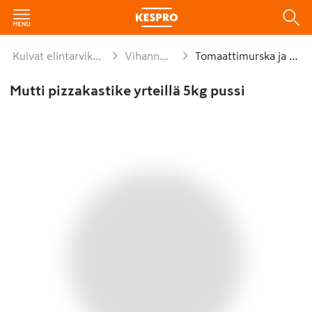
Kuivat elintarvikkeet ja säilykkeet
Vihannessäilykkeet
Tomaattimurska ja -pyre
Mutti pizzakastike yrteillä 5kg pussi