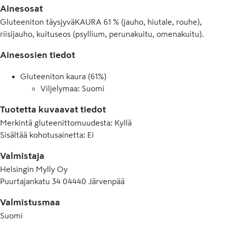
Ainesosat
Gluteeniton täysjyväKAURA 61 % (jauho, hiutale, rouhe),
riisijauho, kuituseos (psyllium, perunakuitu, omenakuitu).
Ainesosien tiedot
Gluteeniton kaura (61%)
Viljelymaa: Suomi
Tuotetta kuvaavat tiedot
Merkintä gluteenittomuudesta
:
Kyllä
Sisältää kohotusainetta
:
Ei
Valmistaja
Helsingin Mylly Oy
Puurtajankatu 34 04440 Järvenpää
Valmistusmaa
Suomi