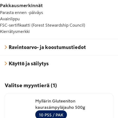
Pakkausmerkinnät
Parasta ennen -päiväys
Avainlippu
FSC-sertifikaatti (Forest Stewardship Council)
Kierrätysmerkki
Ravintoarvo- ja koostumustiedot
Käyttö ja säilytys
Valitse myyntierä
(
1
)
Myllärin Gluteeniton
kaurasämpyläjauho 500g
10
PSS
/ PAK