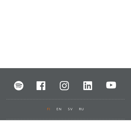
FI
EN
SV
RU