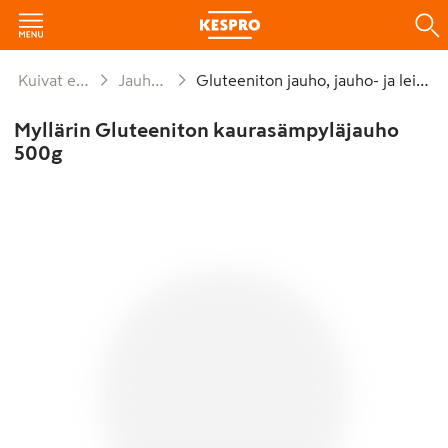
Kuivat elintarvikkeet ja säilykkeet
Jauhot ja leivontaseokset
Gluteeniton jauho, jauho- ja leipomisseos
Myllärin Gluteeniton kaurasämpyläjauho
500g