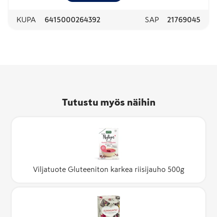
KUPA
6415000264392
SAP
21769045
Tutustu myös näihin
Viljatuote Gluteeniton karkea riisijauho 500g