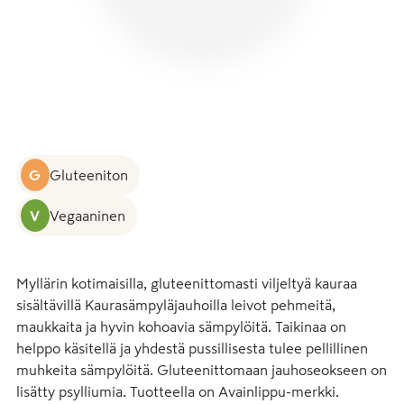
G
Gluteeniton
V
Vegaaninen
Myllärin kotimaisilla, gluteenittomasti viljeltyä kauraa 
sisältävillä Kaurasämpyläjauhoilla leivot pehmeitä, 
maukkaita ja hyvin kohoavia sämpylöitä. Taikinaa on 
helppo käsitellä ja yhdestä pussillisesta tulee pellillinen 
muhkeita sämpylöitä. Gluteenittomaan jauhoseokseen on 
lisätty psylliumia. Tuotteella on Avainlippu-merkki. 