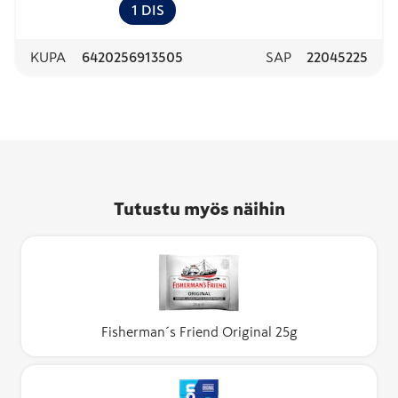
1
DIS
KUPA
6420256913505
SAP
22045225
Tutustu myös näihin
Fisherman´s Friend Original 25g