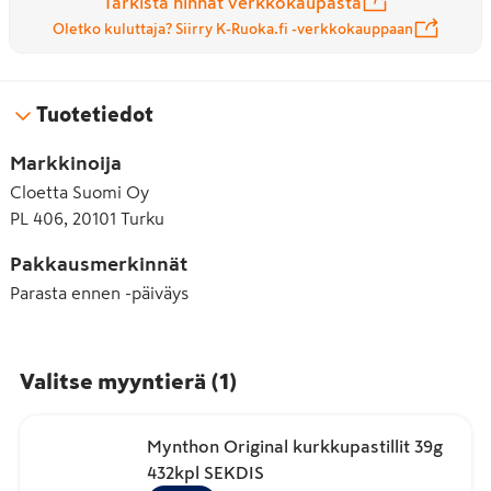
Tarkista hinnat verkkokaupasta
Oletko kuluttaja? Siirry K-Ruoka.fi -verkkokauppaan
Tuotetiedot
Markkinoija
Cloetta Suomi Oy
PL 406, 20101 Turku
Pakkausmerkinnät
Parasta ennen -päiväys
Valitse myyntierä
(
1
)
Mynthon Original kurkkupastillit 39g
432kpl SEKDIS