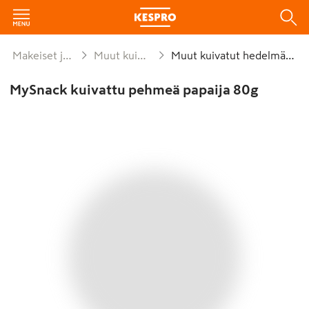
Makeiset ja naposteltavat
Muut kuivatut hedelmät
Muut kuivatut hedelmät 13,5%
MySnack kuivattu pehmeä papaija 80g