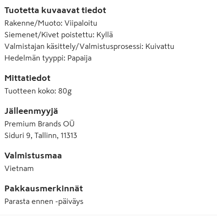
Tuotetta kuvaavat tiedot
Rakenne/Muoto
:
Viipaloitu
Siemenet/Kivet poistettu
:
Kyllä
Valmistajan käsittely/Valmistusprosessi
:
Kuivattu
Hedelmän tyyppi
:
Papaija
Mittatiedot
Tuotteen koko
:
80g
Jälleenmyyjä
Premium Brands OÜ
Siduri 9, Tallinn, 11313
Valmistusmaa
Vietnam
Pakkausmerkinnät
Parasta ennen -päiväys