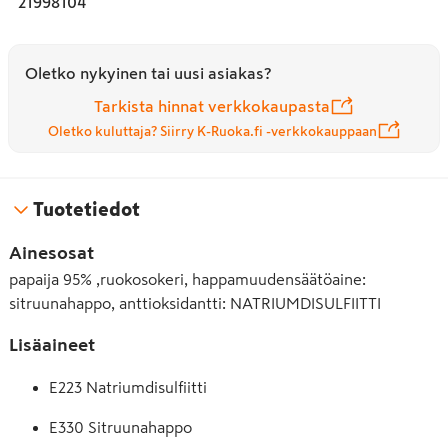
21998104
Oletko nykyinen tai uusi asiakas?
Tarkista hinnat verkkokaupasta
Oletko kuluttaja? Siirry K-Ruoka.fi -verkkokauppaan
Tuotetiedot
Ainesosat
papaija 95% ,ruokosokeri, happamuudensäätöaine:
sitruunahappo, anttioksidantti: NATRIUMDISULFIITTI
Lisäaineet
E223 Natriumdisulfiitti
E330 Sitruunahappo