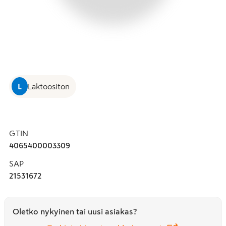
L
Laktoositon
GTIN
4065400003309
SAP
21531672
Oletko nykyinen tai uusi asiakas?