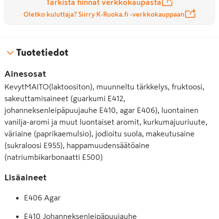
Tarkista hinnat verkkokaupasta
Oletko kuluttaja? Siirry K-Ruoka.fi -verkkokauppaan
Tuotetiedot
Ainesosat
KevytMAITO(laktoositon), muunneltu tärkkelys, fruktoosi,
sakeuttamisaineet (guarkumi E412,
johanneksenleipäpuujauhe E410, agar E406), luontainen
vanilja-aromi ja muut luontaiset aromit, kurkumajuuriuute,
väriaine (paprikaemulsio), jodioitu suola, makeutusaine
(sukraloosi E955), happamuudensäätöaine
(natriumbikarbonaatti E500)
Lisäaineet
E406 Agar
E410 Johanneksenleipäpuujauhe