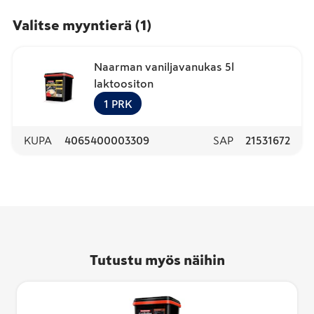
Valitse myyntierä
(
1
)
Naarman vaniljavanukas 5l
laktoositon
1
PRK
KUPA
4065400003309
SAP
21531672
Tutustu myös näihin